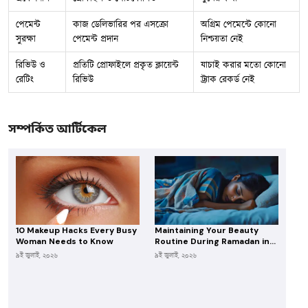
পেমেন্ট
কাজ ডেলিভারির পর এসক্রো
অগ্রিম পেমেন্টে কোনো
সুরক্ষা
পেমেন্ট প্রদান
নিশ্চয়তা নেই
রিভিউ ও
প্রতিটি প্রোফাইলে প্রকৃত ক্লায়েন্ট
যাচাই করার মতো কোনো
রেটিং
রিভিউ
ট্র্যাক রেকর্ড নেই
সম্পর্কিত আর্টিকেল
10 Makeup Hacks Every Busy
Maintaining Your Beauty
Woman Needs to Know
Routine During Ramadan in
Bangladesh
৯ই জুলাই, ২০২৬
৯ই জুলাই, ২০২৬