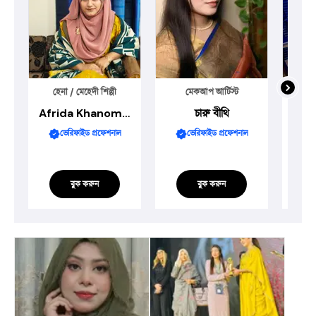
হেনা / মেহেদী শিল্পী
মেকআপ আর্টিস্ট
হে
Afrida Khanom Asha
চারু বীথি
ভেরিফাইড প্রফেশনাল
ভেরিফাইড প্রফেশনাল
বুক করুন
বুক করুন