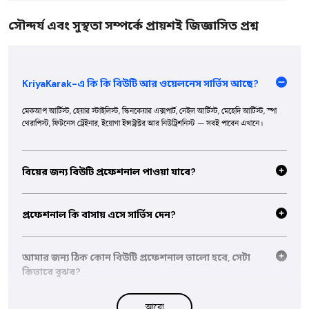
সৌন্দর্য এবং সুস্থতা সম্পর্কে প্রায়শই জিজ্ঞাসিত প্রশ্ন
KriyaKarak-এ কি কি বিউটি আর ওয়েলনেস সার্ভিস আছে?
মেকআপ আর্টিস্ট, হেয়ার স্টাইলিস্ট, স্কিনকেয়ার এক্সপার্ট, নেইল আর্টিস্ট, মেহেদি আর্টিস্ট, স্পা
থেরাপিস্ট, ফিটনেস ট্রেইনার, ইয়োগা ইন্সট্রাক্টর আর নিউট্রিশনিস্ট — সবই পাবেন এখানে।
বিয়ের জন্য বিউটি প্রফেশনাল পাওয়া যাবে?
হ্যাঁ, আমাদের অনেক বিউটি প্রফেশনাল ব্রাইডাল মেকআপ, মেহেদি আর ওয়েডিং স্টাইলিংয়ে
এক্সপার্ট। তাদের ব্রাইডাল পোর্টফোলিও দেখে আগেভাগেই বুক করে রাখতে পারবেন।
প্রফেশনাল কি বাসায় এসে সার্ভিস দেন?
অনেকেই হোম সার্ভিস দেন। প্রোফাইলের সার্ভিস ডিটেইলসে দেখে নিন — ওখানে লেখা থাকবে
বাসায় আসেন, স্টুডিওতে যেতে হবে, নাকি দুটোই অপশন আছে।
আমার জন্য ঠিক কোন বিউটি প্রফেশনাল ভালো হবে, সেটা
কিভাবে বুঝব?
পোর্টফোলিও ঘেঁটে দেখুন, আগের ক্লায়েন্টদের রিভিউ পড়ুন, দাম তুলনা করুন আর তাদের
আরো