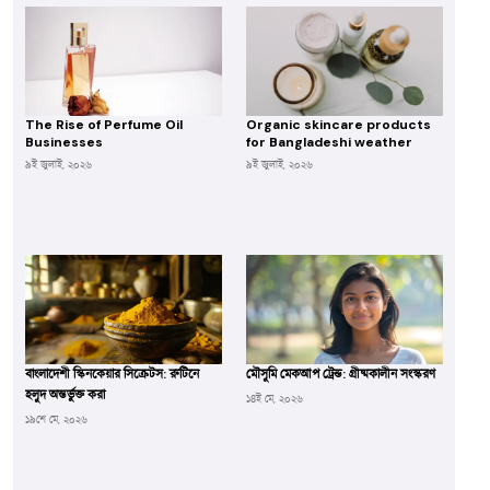
The Rise of Perfume Oil
Organic skincare products
Businesses
for Bangladeshi weather
৯ই জুলাই, ২০২৬
৯ই জুলাই, ২০২৬
বাংলাদেশী স্কিনকেয়ার সিক্রেটস: রুটিনে
মৌসুমি মেকআপ ট্রেন্ড: গ্রীষ্মকালীন সংস্করণ
হলুদ অন্তর্ভুক্ত করা
১৪ই মে, ২০২৬
১৯শে মে, ২০২৬