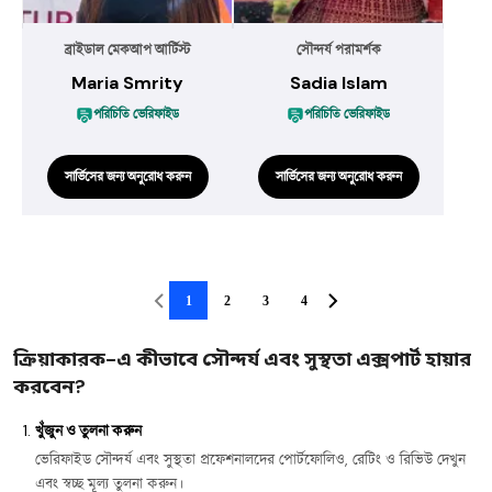
ব্রাইডাল মেকআপ আর্টিস্ট
সৌন্দর্য পরামর্শক
Maria Smrity
Sadia Islam
পরিচিতি ভেরিফাইড
পরিচিতি ভেরিফাইড
সার্ভিসের জন্য অনুরোধ করুন
সার্ভিসের জন্য অনুরোধ করুন
1
2
3
4
ক্রিয়াকারক-এ কীভাবে সৌন্দর্য এবং সুস্থতা এক্সপার্ট হায়ার
করবেন?
খুঁজুন ও তুলনা করুন
ভেরিফাইড সৌন্দর্য এবং সুস্থতা প্রফেশনালদের পোর্টফোলিও, রেটিং ও রিভিউ দেখুন
এবং স্বচ্ছ মূল্য তুলনা করুন।