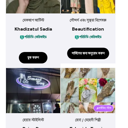
মেকআপ আর্টিস্ট
সৌন্দর্য এবং সুস্থতা বিশেষজ্ঞ
Khadizatul Sadia
Beautification
পরিচিতি ভেরিফাইড
পরিচিতি ভেরিফাইড
সার্ভিসের জন্য অনুরোধ করুন
বুক করুন
রাইজিং স্টার
হেয়ার স্টাইলিস্ট
হেনা / মেহেদী শিল্পী