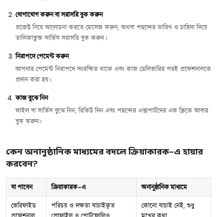
যোগাযোগ করুন বা সরাসরি বুক করুন
প্রজেক্ট নিয়ে আলোচনা করতে মেসেজ করুন, অথবা পছন্দের তারিখ ও চাহিদা দিয়ে
তালিকাভুক্ত সার্ভিস সরাসরি বুক করুন।
নিরাপদে পেমেন্ট করুন
আপনার পেমেন্ট নিরাপদে সংরক্ষিত থাকে এবং কাজ ডেলিভারির পরই প্রফেশনালকে
প্রদান করা হয়।
কাজ বুঝে নিন
ফাইল বা সার্ভিস বুঝে নিন, রিভিউ দিন এবং পছন্দের এক্সপার্টদের এক ক্লিকে আবার
বুক করুন।
কেন অনানুষ্ঠানিক মাধ্যমের বদলে ক্রিয়াকারক-এ হায়ার
করবেন?
যা পাবেন
ক্রিয়াকারক-এ
অনানুষ্ঠানিক মাধ্যমে
ভেরিফাইড
পরিচয় ও দক্ষতা যাচাইকৃত
কোনো যাচাই নেই, শুধু
প্রফেশনাল
প্রোফাইল ও পোর্টফোলিও
মুখের কথা