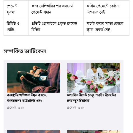
পেমেন্ট
কাজ ডেলিভারির পর এসক্রো
অগ্রিম পেমেন্টে কোনো
সুরক্ষা
পেমেন্ট প্রদান
নিশ্চয়তা নেই
রিভিউ ও
প্রতিটি প্রোফাইলে প্রকৃত ক্লায়েন্ট
যাচাই করার মতো কোনো
রেটিং
রিভিউ
ট্র্যাক রেকর্ড নেই
সম্পর্কিত আর্টিকেল
কনসার্টের অভিজ্ঞতা উন্নত করতে:
অপ্রচলিত ইভেন্ট ভেন্যু: স্মরণীয় ইভেন্টের
বাংলাদেশের ফটোগ্রাফার এবং
জন্য নতুন চিন্তাধারা
সিনেমাটোগ্রাফারদের ভূমিকা
১৯শে মে, ২০২৬
১৯শে মে, ২০২৬