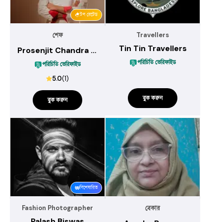
টপ রেটেড
Travellers
শেফ
Tin Tin Travellers
Prosenjit Chandra Malo
পরিচিতি ভেরিফাইড
পরিচিতি ভেরিফাইড
5.0
(
1
)
বুক করুন
বুক করুন
বিশেষায়িত
Fashion Photographer
বেকার
Palash Biswas