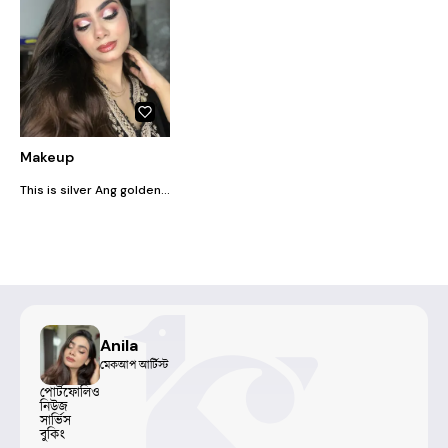
Makeup
This is silver Ang golden cut crease look.it is very easy to do!just need few eyeshades to create this look and also I have used loose pigment here to make it look more vibrant and more gorgeous.you can create this look in any event or party.
Anila
মেকআপ আর্টিস্ট
পোর্টফোলিও
নিউজ
সার্ভিস
বুকিং