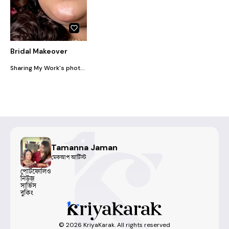
Bridal Makeover
Sharing My Work's photo...The Traditional Red Bridal Makeover,Pakistani inspired Brida look and a Fully colorful Haldi Bridal Makeover ❤️
Tamanna Jaman
মেকআপ আর্টিস্ট
পোর্টফোলিও
নিউজ
সার্ভিস
বুকিং
©
2026
KriyaKarak. All rights reserved