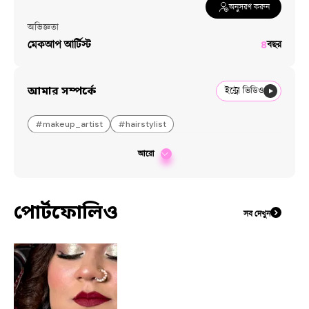
অনুসরণ করুন
অভিজ্ঞতা
মেকআপ আর্টিস্ট
৪
বছর
আমার সম্পর্কে
ইন্ট্রো ভিডিও
#
makeup_artist
#
hairstylist
আরো
পোর্টফোলিও
সব দেখুন