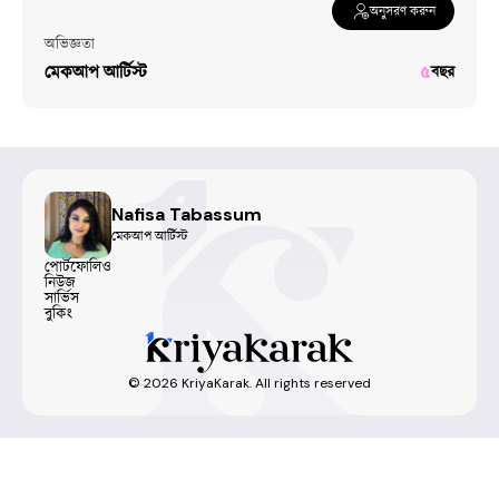
অনুসরণ করুন
অভিজ্ঞতা
মেকআপ আর্টিস্ট
৫
বছর
Nafisa Tabassum
মেকআপ আর্টিস্ট
পোর্টফোলিও
নিউজ
সার্ভিস
বুকিং
©
2026
KriyaKarak. All rights reserved