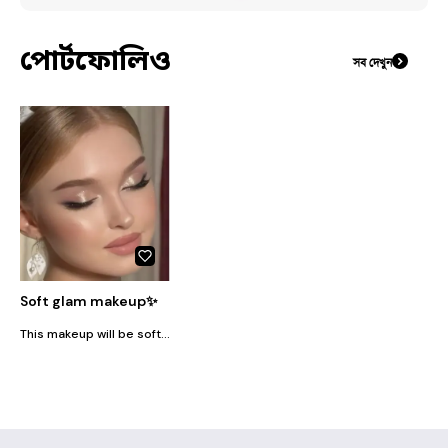
পোর্টফোলিও
সব দেখুন
Soft glam makeup✨
This makeup will be soft ,dewy and glowing type . Suitable for any party, invitation,birthday . So if you want a soft glam look just contact us.💜