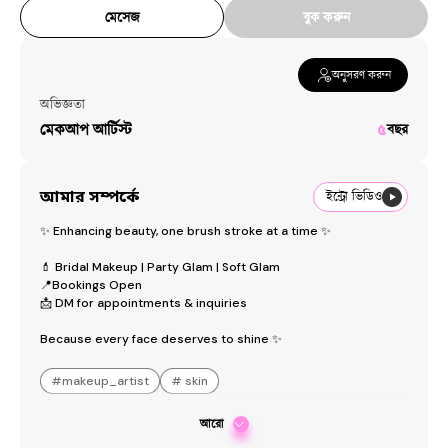
মেসেজ
বুক করুন
অনুসরণ করুন
অভিজ্ঞতা
মেকআপ আর্টিস্ট
৫
বছর
আমার সম্পর্কে
ইন্ট্রো ভিডিও
✨ Enhancing beauty, one brush stroke at a time ✨

💄 Bridal Makeup | Party Glam | Soft Glam

📍Bookings Open

📩 DM for appointments & inquiries

Because every face deserves to shine ✨
#
makeup_artist
#
skin
আরো