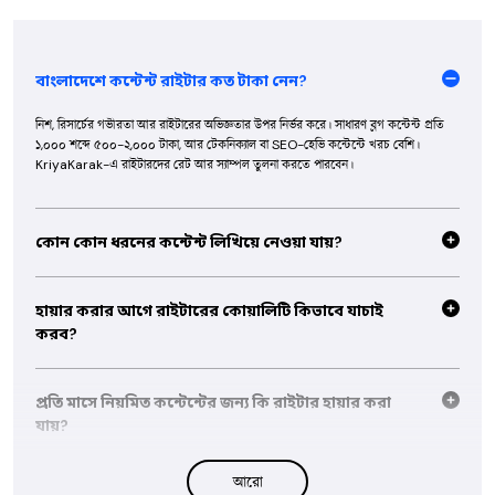
বাংলাদেশে কন্টেন্ট রাইটার কত টাকা নেন?
নিশ, রিসার্চের গভীরতা আর রাইটারের অভিজ্ঞতার উপর নির্ভর করে। সাধারণ ব্লগ কন্টেন্ট প্রতি
১,০০০ শব্দে ৫০০-২,০০০ টাকা, আর টেকনিক্যাল বা SEO-হেভি কন্টেন্টে খরচ বেশি।
KriyaKarak-এ রাইটারদের রেট আর স্যাম্পল তুলনা করতে পারবেন।
কোন কোন ধরনের কন্টেন্ট লিখিয়ে নেওয়া যায়?
সাধারণত SEO ব্লগ পোস্ট, ওয়েবসাইট কপি, প্রোডাক্ট ডেসক্রিপশন, অ্যাড কপি, সোশ্যাল মিডিয়া
ক্যাপশন আর ইমেইল নিউজলেটার। আগে থেকে কথা বললে অনেক রাইটার কিওয়ার্ড রিসার্চ আর
হায়ার করার আগে রাইটারের কোয়ালিটি কিভাবে যাচাই
মেটা ডেসক্রিপশনও দিয়ে দেন।
করব?
পোর্টফোলিওতে রাইটিং স্যাম্পল পড়ুন, আগের ক্লায়েন্টদের রিভিউ দেখুন, আর বড় প্রজেক্টের আগে
ছোট একটা পেইড টেস্ট রাইটিং করিয়ে নিন। KriyaKarak ভেরিফাইড প্রোফাইলগুলো
প্রতি মাসে নিয়মিত কন্টেন্টের জন্য কি রাইটার হায়ার করা
কোয়ালিটি রিভিউ পাস করা।
যায়?
হ্যাঁ, ওয়ান-টাইম আর্টিকেল আর মান্থলি রিটেইনার দুটোই কমন। নিয়মিত কাজের ক্ষেত্রে আর্টিকেল
আরো
সংখ্যা, শব্দসংখ্যা, রিভিশন রাউন্ড আর ডেলিভারি শিডিউল বুকিংয়ের আগে ঠিক করে নিন।