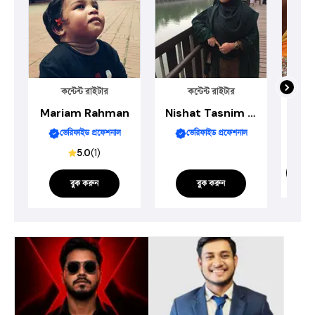
কন্টেন্ট রাইটার
কন্টেন্ট রাইটার
Mariam Rahman
Nishat Tasnim Nira
ভেরিফাইড প্রফেশনাল
ভেরিফাইড প্রফেশনাল
5.0
(
1
)
সার্ভ
বুক করুন
বুক করুন