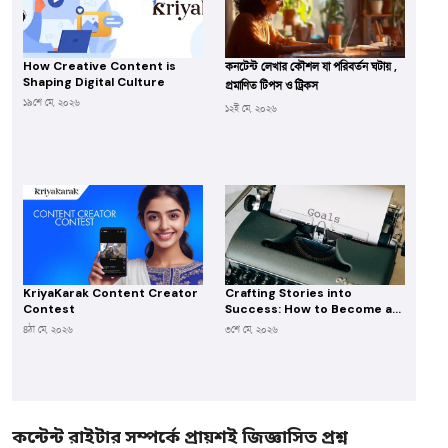
How Creative Content is
কনটেন্ট লেখার কৌশল যা পরিবর্তন ঘটায় ,
Shaping Digital Culture
প্রমাণিত টিপস ও ট্রিকস
১৯শে মে, ২০২৬
১২ই মে, ২০২৬
KriyaKarak Content Creator
Crafting Stories into
Contest
Success: How to Become a
Scriptwriter and Get Hired
৪ঠা মে, ২০২৬
৩শে মে, ২০২৬
Through KriyaKarak
কন্টেন্ট রাইটার সম্পর্কে প্রায়শই জিজ্ঞাসিত প্রশ্ন