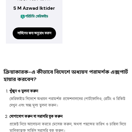
S M Azwad Iktider
পরিচিতি ভেরিফাইড
সার্ভিসের জন্য অনুরোধ করুন
ক্রিয়াকারক-এ কীভাবে বিদেশে অধ্যয়ন পরামর্শক এক্সপার্ট
হায়ার করবেন?
খুঁজুন ও তুলনা করুন
ভেরিফাইড বিদেশে অধ্যয়ন পরামর্শক প্রফেশনালদের পোর্টফোলিও, রেটিং ও রিভিউ
দেখুন এবং স্বচ্ছ মূল্য তুলনা করুন।
যোগাযোগ করুন বা সরাসরি বুক করুন
প্রজেক্ট নিয়ে আলোচনা করতে মেসেজ করুন, অথবা পছন্দের তারিখ ও চাহিদা দিয়ে
তালিকাভুক্ত সার্ভিস সরাসরি বুক করুন।