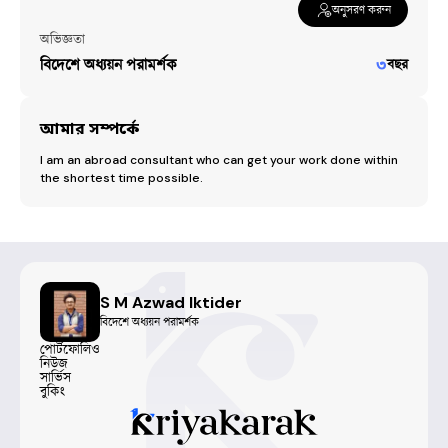
অনুসরণ করুন
অভিজ্ঞতা
বিদেশে অধ্যয়ন পরামর্শক
৩
বছর
আমার সম্পর্কে
I am an abroad consultant who can get your work done within 
the shortest time possible.
S M Azwad Iktider
বিদেশে অধ্যয়ন পরামর্শক
পোর্টফোলিও
নিউজ
সার্ভিস
বুকিং