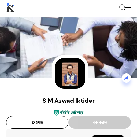
S M Azwad Iktider
—
Abroad Study Con
S M Azwad Iktider
পরিচিতি ভেরিফাইড
মেসেজ
বুক করুন