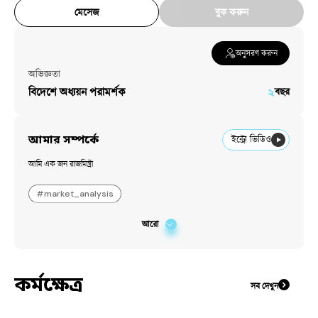
মেসেজ
বুক করুন
অনুসরণ করুন
অভিজ্ঞতা
বিদেশে অধ্যয়ন পরামর্শক
২
বছর
আমার সম্পর্কে
ইন্ট্রো ভিডিও
আমি এক জন রাজমিস্ত্রী
#
market_analysis
আরো
কর্মক্ষেত্র
সব দেখুন