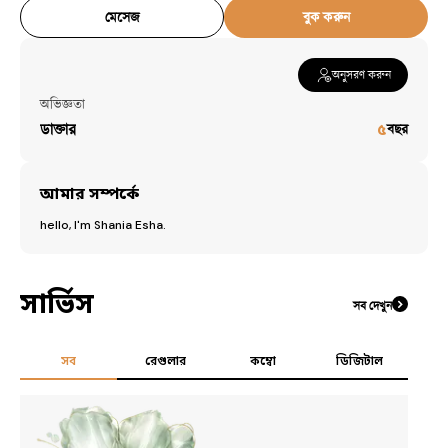
মেসেজ
বুক করুন
অনুসরণ করুন
অভিজ্ঞতা
ডাক্তার
৫
বছর
আমার সম্পর্কে
hello, I'm Shania Esha. 
সার্ভিস
সব দেখুন
সব
রেগুলার
কম্বো
ডিজিটাল