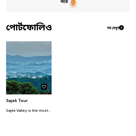
আরো
পোর্টফোলিও
সব দেখুন
Sajek Tour
Sajek Valley is the most amazing place to visit. The best time to visit Sajek Valley is anytime because it is always beautiful! We have a special Sajek tour package for families, couples, and office groups. Our friendly guides lead all Sajek Valley tours to make sure your trip is fun and easy. Our tours also include Khagrachori’s best tourist spots, so you can see even more amazing places. If you need a Dhaka to Sajek Valley tour package or a Sajek Valley tour package, we have great options at the best prices. Get ready for a wonderful trip to the clouds!