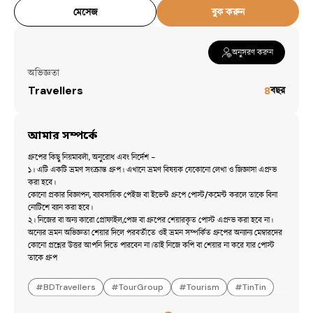
মেসেজ
বুক করুন
অনুসরণ করুন
অভিজ্ঞতা
Travellers
৪
বছর
আমার সম্পর্কে
গ্রুপের কিছু নিয়মাবলী, অনুরোধ এবং নির্দেশ -

১। এটি একটি ভ্রমণ সংক্রান্ত গ্রুপ। এখানে ভ্রমণ বিষয়ক যেকোনো লেখা ও জিজ্ঞাসা এপ্রুভ 
করা হবে।

কোনো প্রকার বিজ্ঞাপন, ব্যাবসায়িক পেইজ বা ইভেন্ট গ্রুপে পোস্ট/কমেন্ট করলে তাকে বিনা 
নোটিশে ব্যান করা হবে।

২। নিজের বা অন্য কারো প্রোফাইল,পেজ বা গ্রুপের শেয়ারকৃত পোস্ট এপ্রুভ করা হবে না। 
অন্যের ভ্রমন অভিজ্ঞতা শেয়ার দিলে পরবর্তীতে ওই ভ্রমন সম্পর্কিত গ্রুপের অন্যান্য মেম্বারদের 
কোনো প্রশ্নের উত্তর আপনি দিতে পারবেন না।তাই নিজে কপি বা শেয়ার না করে যার পোস্ট 
তাকে গ্রুপ
#
BDTravellers
#
TourGroup
#
Tourism
#
TinTin