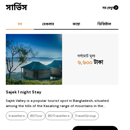
সার্ভিস
সব দেখুন
সব
রেগুলার
কম্বো
ডিজিটাল
সর্বমোট মূল্য
৬,৬০০
টাকা
Sajek 1 night Stay
Sajek Valley is a popular tourist spot in Bangladesh, situated
among the hills of the Kasalong range of mountains in the
northern area of the Chittagong Hill Tracts.
travellers
BDTour
BDTravellers
TravelGroup