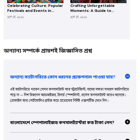
Celebrating Culture: Popular
Crafting Unforgettable
Festivals and Events in
Moments: A Guide to
Bangladesh
Planning Your Dream
৩শে মে, ২০২৬
৩শে মে, ২০২৬
Wedding
অন্যান্য সম্পর্কে প্রায়শই জিজ্ঞাসিত প্রশ্ন
অন্যান্য ক্যাটাগরিতে কোন ধরনের প্রফেশনাল পাওয়া যায়?
এই ক্যাটাগরিতে থাকেন সেসব কনসালট্যান্ট আর স্ট্র্যাটেজিস্ট, যাদের দক্ষতা সাধারণ ক্যাটাগরিতে
পড়ে না — নিশ বিজনেস অ্যাডভাইজর, রিসার্চ স্পেশালিস্ট, প্রসেস কনসালট্যান্ট আরও অনেকে।
প্রোফাইল আর পোর্টফোলিও ব্রাউজ করে প্রত্যেকের নির্দিষ্ট এক্সপার্টিজ দেখে নিন।
বাংলাদেশে স্পেশালাইজড কনসালট্যান্টরা কত টাকা নেন?
এক্সপার্টিজ আর স্কোপ অনুযায়ী দাম অনেক ভিন্ন হয়। ছোট কনসালটেশন ২,০০০-১০,০০০ টাকা