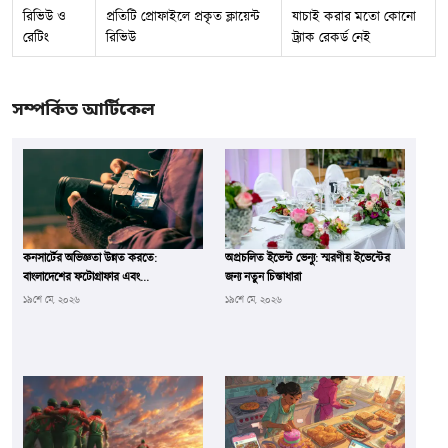
রিভিউ ও
প্রতিটি প্রোফাইলে প্রকৃত ক্লায়েন্ট
যাচাই করার মতো কোনো
রেটিং
রিভিউ
ট্র্যাক রেকর্ড নেই
সম্পর্কিত আর্টিকেল
কনসার্টের অভিজ্ঞতা উন্নত করতে:
অপ্রচলিত ইভেন্ট ভেন্যু: স্মরণীয় ইভেন্টের
বাংলাদেশের ফটোগ্রাফার এবং
জন্য নতুন চিন্তাধারা
সিনেমাটোগ্রাফারদের ভূমিকা
১৯শে মে, ২০২৬
১৯শে মে, ২০২৬