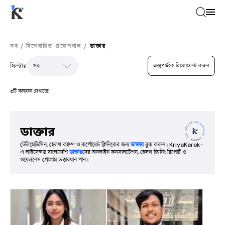
সব
/
বিশেষায়িত প্রফেশনাল
/
ডাক্তার
ফিল্টার
এক্সপার্টকে রিকোয়েস্ট করুন
৩টি ফলাফল দেখাচ্ছে
ডাক্তার
টেলিমেডিসিন, হেলথ ক্যাম্প ও কর্পোরেট ক্লিনিকের জন্য
ডাক্তার
বুক করুন। KriyaKarak-
এ লাইসেন্সড বাংলাদেশি
ডাক্তার
দের অনলাইন কনসালটেশন, হেলথ স্ক্রিনিং রিপোর্ট ও
ওয়েলনেস প্রোগ্রাম তত্ত্বাবধান পান।