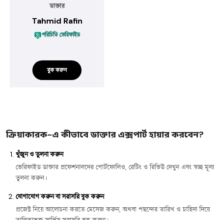
ডাক্তার
Tahmid Rafin
পরিচিতি ভেরিফাইড
বুক করুন
ক্রিয়াকারক-এ কীভাবে ডাক্তার এক্সপার্ট হায়ার করবেন?
খুঁজুন ও তুলনা করুন
ভেরিফাইড ডাক্তার প্রফেশনালদের পোর্টফোলিও, রেটিং ও রিভিউ দেখুন এবং স্বচ্ছ মূল্য
তুলনা করুন।
যোগাযোগ করুন বা সরাসরি বুক করুন
প্রজেক্ট নিয়ে আলোচনা করতে মেসেজ করুন, অথবা পছন্দের তারিখ ও চাহিদা দিয়ে