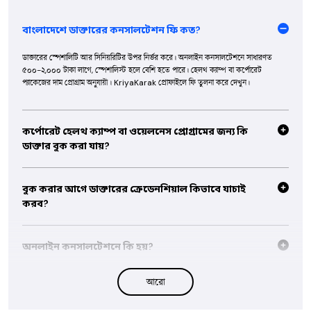
বাংলাদেশে ডাক্তারের কনসালটেশন ফি কত?
ডাক্তারের স্পেশালিটি আর সিনিয়রিটির উপর নির্ভর করে। অনলাইন কনসালটেশনে সাধারণত
৫০০-২,০০০ টাকা লাগে, স্পেশালিস্ট হলে বেশি হতে পারে। হেলথ ক্যাম্প বা কর্পোরেট
প্যাকেজের দাম প্রোগ্রাম অনুযায়ী। KriyaKarak প্রোফাইলে ফি তুলনা করে দেখুন।
কর্পোরেট হেলথ ক্যাম্প বা ওয়েলনেস প্রোগ্রামের জন্য কি
ডাক্তার বুক করা যায়?
হ্যাঁ, লাইসেন্সধারী ডাক্তাররা হেলথ ক্যাম্প, কর্পোরেট স্ক্রিনিং আর ওয়েলনেস প্রোগ্রামের বুকিং নেন।
মেসেজে লোকসংখ্যা, ভেন্যু আর শিডিউল জানালে প্রোগ্রামের কোটেশন পেয়ে যাবেন।
বুক করার আগে ডাক্তারের ক্রেডেনশিয়াল কিভাবে যাচাই
করব?
প্রোফাইলে ডিগ্রি, রেজিস্ট্রেশনের তথ্য, স্পেশালিটি আর রোগীদের রিভিউ দেখুন। KriyaKarak
ভেরিফাইড প্রোফাইল কোয়ালিটি রিভিউ পাস করা। তবে জরুরি বা গুরুতর সমস্যায় সরাসরি
অনলাইন কনসালটেশনে কি হয়?
হাসপাতালে যান।
সাধারণত ডাক্তার আপনার লক্ষণ আর হিস্ট্রি শুনে সাধারণ পরামর্শ দেন এবং টেস্ট বা সরাসরি
আরো
ভিজিটের মতো পরবর্তী ধাপ জানিয়ে দেন। সেশনের সময় আগের রিপোর্টগুলো হাতের কাছে
রাখুন।