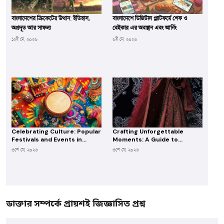
বাংলাদেশের ক্রিকেটের উত্থান: ইতিহাস,
বাংলাদেশে ডিজিটাল প্ল্যাটফর্মে শেফ ও
অগ্রদূত আর সাফল্য
বেইকার এর অবস্থান এবং আর্নিং
১২ই মে, ২০২৬
৬ই মে, ২০২৬
Celebrating Culture: Popular
Crafting Unforgettable
Festivals and Events in
Moments: A Guide to
Bangladesh
Planning Your Dream
৩শে মে, ২০২৬
৩শে মে, ২০২৬
Wedding
ডাক্তার সম্পর্কে প্রায়শই জিজ্ঞাসিত প্রশ্ন