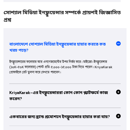
সোশ্যাল মিডিয়া ইনফ্লুয়েন্সার সম্পর্কে প্রায়শই জিজ্ঞাসিত
প্রশ্ন
বাংলাদেশে সোশ্যাল মিডিয়া ইনফ্লুয়েন্সার হায়ার করতে কত
খরচ পড়ে?
ইনফ্লুয়েন্সারের ফলোয়ার আর এনগেজমেন্টের উপর নির্ভর করে। মাইক্রো-ইনফ্লুয়েন্সার
(১০K-৫০K ফলোয়ার) পোস্ট প্রতি ৫,০০০-১৫,০০০ টাকা নিতে পারেন। KriyaKarak
প্রোফাইলে রেট তুলনা করে দেখতে পারবেন।
KriyaKarak-এর ইনফ্লুয়েন্সাররা কোন কোন প্ল্যাটফর্মে কাজ
করেন?
বেশিরভাগ ইনফ্লুয়েন্সার Instagram, Facebook, TikTok আর YouTube-এ কাজ
করেন। কেউ কেউ নির্দিষ্ট প্ল্যাটফর্মে স্পেশালিস্ট — প্রোফাইলে পোর্টফোলিও দেখে নিতে পারবেন।
একবারের জন্য ব্র্যান্ড প্রমোশনে ইনফ্লুয়েন্সার হায়ার করা যায়?
হ্যাঁ, অনেক ইনফ্লুয়েন্সার ওয়ান-টাইম স্পন্সরড পোস্ট, রিল বা স্টোরি করে থাকেন। মেসেজ অপশন