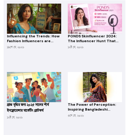
Influencing the Trends: How
PONDS Skinfluencer 2024:
Fashion Influencers are
The Influencer Hunt That
Shaping Bangladesh's Style
Delivered Over 14M Views
১৯শে মে, ২০২৬
১২ই মে, ২০২৬
Scene
The Power of Perception:
ব্র্যান্ড বৃদ্ধির জন্য ২০২৫ সালের শীর্ষ
Inspiring Bangladeshi
ইনফ্লোয়েন্সার মার্কেটিং প্ল্যাটফর্ম
Women Influencers
৩শে মে, ২০২৬
১২ই মে, ২০২৬