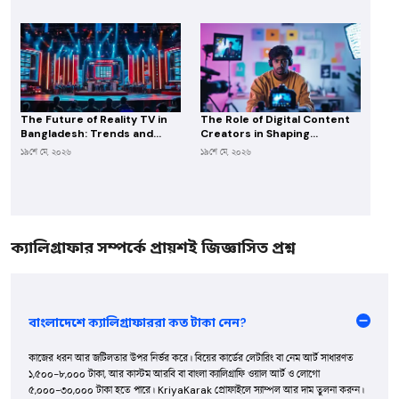
The Future of Reality TV in
The Role of Digital Content
Bangladesh: Trends and
Creators in Shaping
Opportunities for Producers
Bangladesh’s Entertainment
১৯শে মে, ২০২৬
১৯শে মে, ২০২৬
Industry
ক্যালিগ্রাফার সম্পর্কে প্রায়শই জিজ্ঞাসিত প্রশ্ন
বাংলাদেশে ক্যালিগ্রাফাররা কত টাকা নেন?
কাজের ধরন আর জটিলতার উপর নির্ভর করে। বিয়ের কার্ডের লেটারিং বা নেম আর্ট সাধারণত
১,৫০০-৮,০০০ টাকা, আর কাস্টম আরবি বা বাংলা ক্যালিগ্রাফি ওয়াল আর্ট ও লোগো
৫,০০০-৩০,০০০ টাকা হতে পারে। KriyaKarak প্রোফাইলে স্যাম্পল আর দাম তুলনা করুন।