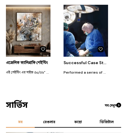
এক্রেলিক ক্যালিগ্রাফি পেইন্টিং
Successful Case Study: Minimally Invasive Cardiac Surgery
এই পেইন্টিং এর সাইজ ৩০/৩৬" والله خىرالرازقىن এটার অর্থ হচ্ছে ঃ আর আল্লাহ সর্বোত্তম রিজিক দাতা
Performed a series of minimally invasive cardiac surgeries with reduced recovery times and improved patient outcomes, showcasing expertise in cutting-edge medical procedures.
সার্ভিস
সব দেখুন
সব
রেগুলার
কম্বো
ডিজিটাল