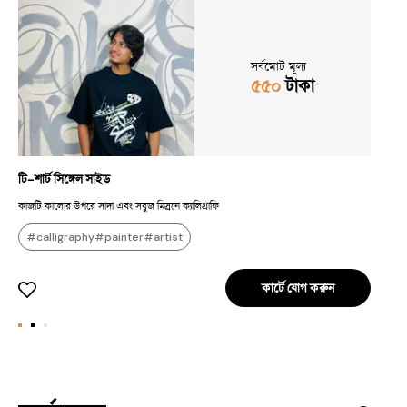
সর্বমোট মূল্য
৫৫০
টাকা
টি-শার্ট সিঙ্গেল সাইড
ক্
কাজটি কালোর উপরে সাদা এবং সবুজ মিস্রনে ক্যালিগ্রাফি
এই
#calligraphy#painter#artist
কার্টে যোগ করুন