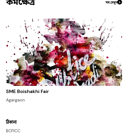
কর্মক্ষেত্র
সব দেখুন
SME Boishakhi Fair
Agargaon
ঠিকানা
BCFICC