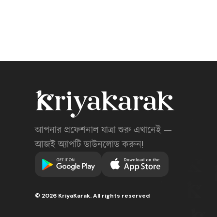
আপনার প্রফেশনাল যাত্রা শুরু এখানেই —
আজই অ্যাপটি ডাউনলোড করুন!
©
2026
KriyaKarak. All rights reserved