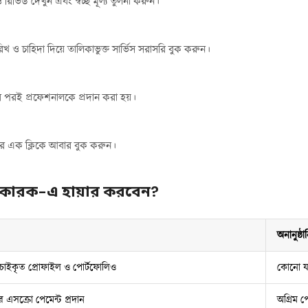
িভিউ দেখুন এবং স্বচ্ছ মূল্য তুলনা করুন।
 ও চাহিদা দিয়ে তালিকাভুক্ত সার্ভিস সরাসরি বুক করুন।
 পরই প্রফেশনালকে প্রদান করা হয়।
টদের এক ক্লিকে আবার বুক করুন।
য়াকারক-এ হায়ার করবেন?
অনানুষ্ঠা
াচাইকৃত প্রোফাইল ও পোর্টফোলিও
কোনো যা
এসক্রো পেমেন্ট প্রদান
অগ্রিম প