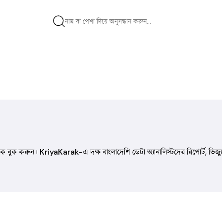
বিশ্লেষক বুক করুন। KriyaKarak-এ দক্ষ বাংলাদেশি ডেটা অ্যানালিস্টদের রিপোর্ট, ভি