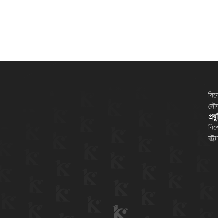
বিন
সৌন্
প্রয
বিশ
স্ট্