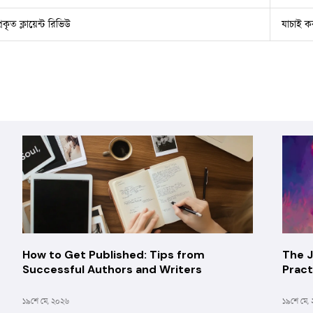
রকৃত ক্লায়েন্ট রিভিউ
যাচাই ক
How to Get Published: Tips from
The J
Successful Authors and Writers
Pract
Odys
১৯শে মে, ২০২৬
১৯শে মে,