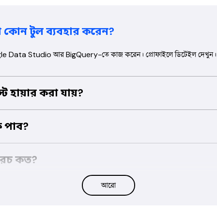
া কোন টুল ব্যবহার করেন?
le Data Studio আর BigQuery-তে কাজ করেন। প্রোফাইলে ডিটেইল দেখুন।
্ট হায়ার করা যায়?
রিসার্চ, সেলস অ্যানালাইসিস, কাস্টমার সেগমেন্টেশন আর ড্যাশবোর্ড তৈরি।
ি পাব?
্টিক্যাল রিপোর্ট আর রেকমেন্ডেশনসহ অ্যাকশনেবল ইনসাইটস পাবেন।
খরচ কত?
— ডেটা ভলিউম, কমপ্লেক্সিটি আর ডেলিভারেবলের উপর নির্ভর করে।
আরো