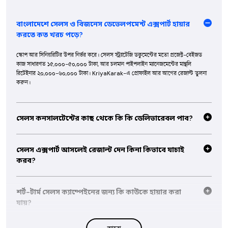
বাংলাদেশে সেলস ও বিজনেস ডেভেলপমেন্ট এক্সপার্ট হায়ার
করতে কত খরচ পড়ে?
স্কোপ আর সিনিয়রিটির উপর নির্ভর করে। সেলস স্ট্র্যাটেজি ডকুমেন্টের মতো প্রজেক্ট-বেইজড
কাজ সাধারণত ১৫,০০০-৫০,০০০ টাকা, আর চলমান পাইপলাইন ম্যানেজমেন্টের মান্থলি
রিটেইনার ২০,০০০-৬০,০০০ টাকা। KriyaKarak-এ প্রোফাইল আর আগের রেজাল্ট তুলনা
করুন।
সেলস কনসালটেন্টের কাছ থেকে কি কি ডেলিভারেবল পাব?
সাধারণত কোয়ালিফাইড লিড লিস্ট, আউটরিচ স্ক্রিপ্ট ও ইমেইল সিকোয়েন্স, সেলস পাইপলাইন
সেটআপ, পার্টনারশিপ প্রপোজাল আর কোয়ার্টারলি গ্রোথ স্ট্র্যাটেজি ডকুমেন্ট। বুকিংয়ের আগে ব্রিফে
সেলস এক্সপার্ট আসলেই রেজাল্ট দেন কিনা কিভাবে যাচাই
মাপা যায় এমন টার্গেট ঠিক করে নিন।
করব?
পোর্টফোলিওতে কংক্রিট আউটকাম খুঁজুন — রেভিনিউ গ্রোথের সংখ্যা, ক্লোজ করা ডিল বা
ক্যাম্পেইনের রেজাল্ট — আর আগের ক্লায়েন্টদের রিভিউ পড়ুন। KriyaKarak ভেরিফাইড
শর্ট-টার্ম সেলস ক্যাম্পেইনের জন্য কি কাউকে হায়ার করা
প্রোফাইলগুলো কোয়ালিটি রিভিউ পাস করা।
যায়?
হ্যাঁ, শর্ট-টার্ম এনগেজমেন্ট খুব কমন — যেমন প্রোডাক্ট লঞ্চ পুশ, লিড জেনারেশন স্প্রিন্ট বা সেলস