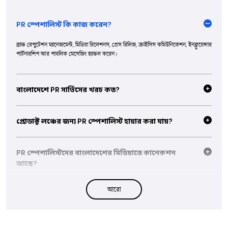
PR স্পেশালিস্ট কি কাজ করেন?
ব্র্যান্ড রেপুটেশন ম্যানেজমেন্ট, মিডিয়া রিলেশনস, প্রেস রিলিজ, ক্রাইসিস কমিউনিকেশন, ইনফ্লুয়েন্সার
পার্টনারশিপ আর পাবলিক মেসেজিং হ্যান্ডল করেন।
বাংলাদেশে PR সার্ভিসের খরচ কত?
মাসিক PR রিটেইনার ৩০,০০০-১,৫০,০০০+ টাকা। প্রজেক্ট-বেসড ক্যাম্পেইন
২০,০০০-১,০০,০০০ টাকা — স্কোপের উপর নির্ভর করে।
প্রোডাক্ট লঞ্চের জন্য PR স্পেশালিস্ট হায়ার করা যায়?
হ্যাঁ, অনেক PR স্পেশালিস্ট এন্ড-টু-এন্ড লঞ্চ কমিউনিকেশন হ্যান্ডল করেন — মিডিয়া আউটরিচ,
প্রেস কিট, ইভেন্ট PR আর সোশ্যাল বাজ ক্রিয়েশন।
PR স্পেশালিস্টদের বাংলাদেশের মিডিয়াতে কানেকশন
আছে?
অভিজ্ঞ PR স্পেশালিস্টদের বাংলাদেশের মিডিয়া আউটলেট, সাংবাদিক, ব্লগার আর ডিজিটাল
আরো
পাবলিকেশনের সাথে শক্তিশালী সম্পর্ক থাকে।