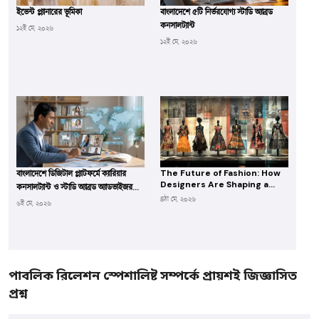
ইভেন্ট প্ল্যানারের ভূমিকা
বাংলাদেশে ৫টি নির্ভরযোগ্য স্টাডি অ্যাব্রড
কনসালট্যান্ট
১২ই মে, ২০২৬
১২ই মে, ২০২৬
The Future of Fashion: How
বাংলাদেশে ডিজিটাল প্ল্যাটফর্মে ক্যারিয়ার
Designers Are Shaping a
কনসালট্যান্ট ও স্টাডি অ্যাব্রড অ্যাডভাইজরদের
New World
৪ঠা মে, ২০২৬
সাফল্য
৬ই মে, ২০২৬
পাবলিক রিলেশন স্পেশালিষ্ট সম্পর্কে প্রায়শই জিজ্ঞাসিত
প্রশ্ন