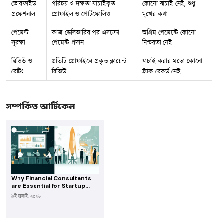
ভেরিফাইড
পরিচয় ও দক্ষতা যাচাইকৃত
কোনো যাচাই নেই, শুধু
প্রফেশনাল
প্রোফাইল ও পোর্টফোলিও
মুখের কথা
পেমেন্ট
কাজ ডেলিভারির পর এসক্রো
অগ্রিম পেমেন্টে কোনো
সুরক্ষা
পেমেন্ট প্রদান
নিশ্চয়তা নেই
রিভিউ ও
প্রতিটি প্রোফাইলে প্রকৃত ক্লায়েন্ট
যাচাই করার মতো কোনো
রেটিং
রিভিউ
ট্র্যাক রেকর্ড নেই
সম্পর্কিত আর্টিকেল
Why Financial Consultants
are Essential for Startup
Growth in Bangladesh
৯ই জুলাই, ২০২৬