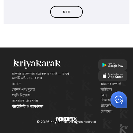
হ্যাঁ, অনেক উপদেষ্টা ফাইন্যান্সিয়াল হেলথ চেক, সেভিংস রিভিউ বা নির্দিষ্ট প্রশ্নের জন্য সিঙ্গেল
আরো
কনসালটেশন দেন। আগে থেকে আপনার লক্ষ্য জানিয়ে রাখলে সেশনটা ফোকাসড আর ফলপ্রসূ
হয়।
আপনার প্রফেশনাল যাত্রা শুরু এখানেই — আজই
অ্যাপটি ডাউনলোড করুন!
বিনোদন
আমাদের সম্পর্কে
সৌন্দর্য এবং সুস্থতা
আর্টিকেল
FAQ
প্রযুক্তি বিশেষজ্ঞ
নিয়ম ও শর্তাবলী
বিশেষায়িত প্রফেশনাল
প্রাইভেসি পলিসি
স্ট্র্যাটেজিস্ট ও পরামর্শদাতা
যোগাযোগ
©
2026
KriyaKarak. All rights reserved