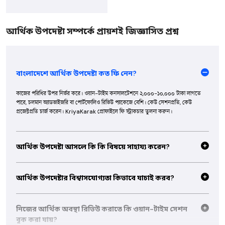
আর্থিক উপদেষ্টা সম্পর্কে প্রায়শই জিজ্ঞাসিত প্রশ্ন
বাংলাদেশে আর্থিক উপদেষ্টা কত ফি নেন?
কাজের পরিধির উপর নির্ভর করে। ওয়ান-টাইম কনসালটেশনে ২,০০০-১০,০০০ টাকা লাগতে
পারে, চলমান অ্যাডভাইজরি বা পোর্টফোলিও রিভিউ প্যাকেজে বেশি। কেউ সেশনপ্রতি, কেউ
প্রজেক্টপ্রতি চার্জ করেন। KriyaKarak প্রোফাইলে ফি স্ট্রাকচার তুলনা করুন।
আর্থিক উপদেষ্টা আসলে কি কি বিষয়ে সাহায্য করেন?
সাধারণত বাজেটিং, সেভিংস প্ল্যান, ইনভেস্টমেন্ট ও রিটায়ারমেন্ট প্ল্যানিং, ট্যাক্স স্ট্র্যাটেজি আর
আর্থিক লক্ষ্য রিভিউতে সাহায্য করেন। লিখিত প্ল্যান বা পোর্টফোলিও রিভিউয়ের মতো ডেলিভারেবল
আর্থিক উপদেষ্টার বিশ্বাসযোগ্যতা কিভাবে যাচাই করব?
বুকিংয়ের আগেই ঠিক করে নিন।
প্রোফাইলে সার্টিফিকেশন, প্রফেশনাল অভিজ্ঞতা আর ক্লায়েন্ট রিভিউ দেখুন। KriyaKarak
ভেরিফাইড প্রোফাইল কোয়ালিটি রিভিউ পাস করা। বুক করার আগে মেসেজে তাদের কাজের ধরন
নিজের আর্থিক অবস্থা রিভিউ করাতে কি ওয়ান-টাইম সেশন
নিয়ে আলোচনা করুন, আর টাকার সিদ্ধান্ত শেষ পর্যন্ত নিজেই নিন।
বুক করা যায়?