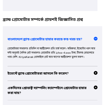
ব্র্যান্ড প্রোমোটার সম্পর্কে প্রায়শই জিজ্ঞাসিত প্রশ্ন
বাংলাদেশে ব্র্যান্ড প্রোমোটার হায়ার করতে কত খরচ হয়?
প্রোমোটাররা সাধারণত প্রতিদিন বা অ্যাক্টিভেশন প্রতি চার্জ করেন। অভিজ্ঞতা, ইভেন্টের ধরন আর
ঘণ্টা অনুযায়ী দৈনিক রেট সাধারণত প্রোমোটার প্রতি ১,৫০০-৫,০০০ টাকা, টিমসহ রোডশোতে
খরচ বেশি। KriyaKarak প্রোফাইলে রেট আর আগের অ্যাক্টিভেশন তুলনা করুন।
ইভেন্টে ব্র্যান্ড প্রোমোটাররা আসলে কি করেন?
তারা ভিড়কে এনগেজ করেন, স্যাম্পল বিতরণ করেন, প্রোডাক্ট বুঝিয়ে বলেন, কাস্টমার ফিডব্যাক বা
লিড সংগ্রহ করেন আর বুথে ট্রাফিক আনেন। অভিজ্ঞ প্রোমোটাররা ছবি আর আনুমানিক কাস্টমার
একদিনের প্রোডাক্ট স্যাম্পলিং ক্যাম্পেইনে প্রোমোটার হায়ার
ইন্টারঅ্যাকশনসহ পোস্ট-ক্যাম্পেইন রিপোর্টও দেন।
করা যায়?
হ্যাঁ, মল, ক্যাম্পাস বা ট্রেড ফেয়ারে একদিনের অ্যাক্টিভেশনই সবচেয়ে কমন বুকিং। মেসেজে ভেন্যু,