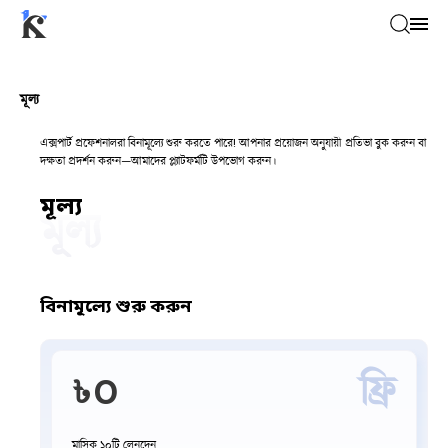
মূল্য
এক্সপার্ট প্রফেশনালরা বিনামূল্যে শুরু করতে পারে! আপনার প্রয়োজন অনুযায়ী প্রতিভা বুক করুন বা 
দক্ষতা প্রদর্শন করুন—আমাদের প্ল্যাটফর্মটি উপভোগ করুন।
মূল্য
মূল্য
বিনামূল্যে শুরু করুন
ফ্রি
৳
0
মাসিক
১০
টি লেনদেন