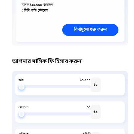
মাসিক ৳
১০,০০০
উত্তোলন
২
জিবি পর্যন্ত স্টোরেজ
বিনামূল্যে শুরু করুন
আপনার মাসিক ফি হিসাব করুন
আয়
১০,০০০
৳
০
লেনদেন
১০
৳
০