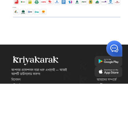
আপনার প্রফেশনাল যাত্রা শুরু এখানেই — আজই
অ্যাপটি ডাউনলোড করুন!
বিনোদন
আমাদের সম্পর্কে
সৌন্দর্য এবং সুস্থতা
আর্টিকেল
FAQ
প্রযুক্তি বিশেষজ্ঞ
নিয়ম ও শর্তাবলী
বিশেষায়িত প্রফেশনাল
প্রাইভেসি পলিসি
স্ট্র্যাটেজিস্ট ও পরামর্শদাতা
যোগাযোগ
©
2026
KriyaKarak. All rights reserved