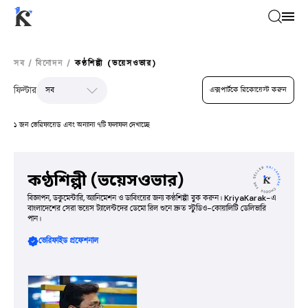
সব
/
বিনোদন
/
কণ্ঠশিল্পী (ভয়েসওভার)
ফিল্টার
এক্সপার্টকে রিকোয়েস্ট করুন
১ জন ভেরিফায়েড এবং অন্যান্য ৭টি ফলাফল দেখাচ্ছে
কণ্ঠশিল্পী (ভয়েসওভার)
বিজ্ঞাপন, ডকুমেন্টারি, অ্যানিমেশন ও ডাবিংয়ের জন্য কণ্ঠশিল্পী বুক করুন। KriyaKarak-এ
বাংলাদেশের সেরা ভয়েস ট্যালেন্টদের ডেমো রিল শুনে দ্রুত স্টুডিও-কোয়ালিটি ডেলিভারি
পান।
ভেরিফাইড প্রফেশনাল