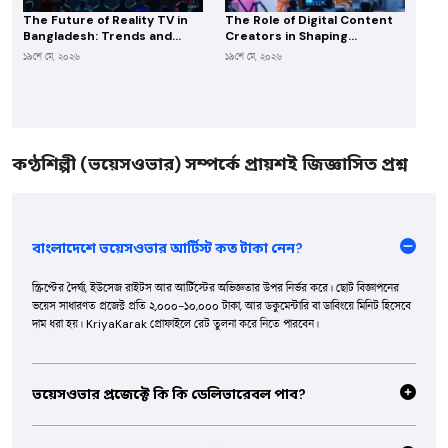
The Future of Reality TV in
The Role of Digital Content
Bangladesh: Trends and
Creators in Shaping
Opportunities for Producers
Bangladesh’s Entertainment
১৯শে মে, ২০২৬
১৯শে মে, ২০২৬
Industry
কণ্ঠশিল্পী (ভয়েসওভার) সম্পর্কে প্রায়শই জিজ্ঞাসিত প্রশ্ন
বাংলাদেশে ভয়েসওভার আর্টিস্ট কত টাকা নেন?
স্ক্রিপ্টের দৈর্ঘ্য, ইউসেজ রাইটস আর আর্টিস্টের অভিজ্ঞতার উপর নির্ভর করে। ছোট বিজ্ঞাপনের
ভয়েস সাধারণত প্রজেক্ট প্রতি ২,০০০-১০,০০০ টাকা, আর ডকুমেন্টারি বা ডাবিংয়ে মিনিট হিসেবে
দাম ধরা হয়। KriyaKarak প্রোফাইলে রেট তুলনা করে নিতে পারবেন।
ভয়েসওভার প্রজেক্টে কি কি ডেলিভারেবল পাব?
সাধারণত WAV বা MP3 ফরম্যাটে স্টুডিও-কোয়ালিটি, নয়েজ-ফ্রি অডিও ফাইল পাবেন, সাথে