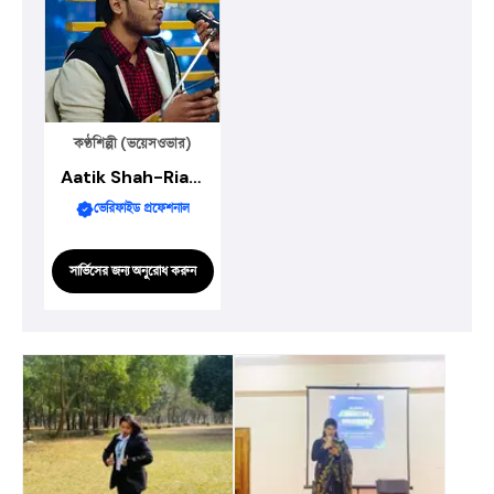
কণ্ঠশিল্পী (ভয়েসওভার)
Aatik Shah-Riar Aabir
ভেরিফাইড প্রফেশনাল
সার্ভিসের জন্য অনুরোধ করুন