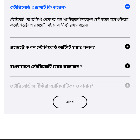
স্টোরিবোর্ড এক্সপার্ট কি করেন?
স্টোরিবোর্ড এক্সপার্ট স্ক্রিপ্ট থেকে শট-বাই-শট ভিজুয়াল ইলাস্ট্রেশন তৈরি করেন, যাতে শুটিংয়ের
আগেই ডিরেক্টর আর ক্লায়েন্ট ফাইনাল আউটপুট বুঝতে পারেন।
প্রজেক্টে কখন স্টোরিবোর্ড আর্টিস্ট হায়ার করব?
প্রি-প্রোডাকশনে, শুটের আগে। স্টোরিবোর্ড ক্যামেরা অ্যাঙ্গেল, ট্রানজিশন আর পেসিং ফাইনাল
করতে সাহায্য করে — সেটে সময় আর বাজেট বাঁচায়।
বাংলাদেশে স্টোরিবোর্ডিংয়ের খরচ কত?
ফ্রেম সংখ্যা, ডিটেইল লেভেল আর ব্ল্যাক-অ্যান্ড-হোয়াইট না ফুল কালারের উপর নির্ভর করে
৫,০০০-৫০,০০০+ টাকা।
স্টোরিবোর্ড আর্টিস্টরা অ্যানিম্যাটিকসও বানান?
হ্যাঁ, কিছু স্টোরিবোর্ড এক্সপার্ট অ্যানিম্যাটিকসও তৈরি করেন — টাইমড সিকোয়েন্স যেখানে বেসিক
আরো
মোশন আর সাউন্ড থাকে।