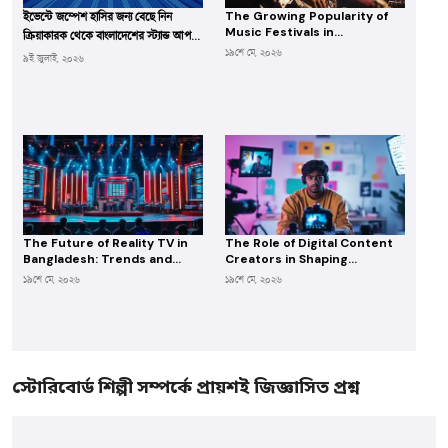
The Growing Popularity of
ইভেন্টে জম্পেশ হাসির জন্য বেছে নিন
Music Festivals in
ক্রিয়াকারক থেকে বাংলাদেশের স্ট্যান্ড আপ
Bangladesh: A New Frontier
১৯শে মে, ২০২৬
কমেডি
৯ই জুলাই, ২০২৬
for Musicians
The Future of Reality TV in
The Role of Digital Content
Bangladesh: Trends and
Creators in Shaping
Opportunities for Producers
Bangladesh’s Entertainment
১৯শে মে, ২০২৬
১৯শে মে, ২০২৬
Industry
স্টোরিবোর্ড শিল্পী সম্পর্কে প্রায়শই জিজ্ঞাসিত প্রশ্ন