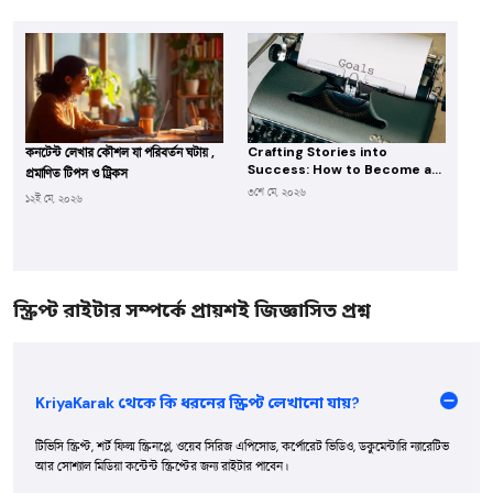
Crafting Stories into
কনটেন্ট লেখার কৌশল যা পরিবর্তন ঘটায় ,
Success: How to Become a
প্রমাণিত টিপস ও ট্রিকস
Scriptwriter and Get Hired
৩শে মে, ২০২৬
১২ই মে, ২০২৬
Through KriyaKarak
স্ক্রিপ্ট রাইটার সম্পর্কে প্রায়শই জিজ্ঞাসিত প্রশ্ন
KriyaKarak থেকে কি ধরনের স্ক্রিপ্ট লেখানো যায়?
টিভিসি স্ক্রিপ্ট, শর্ট ফিল্ম স্ক্রিনপ্লে, ওয়েব সিরিজ এপিসোড, কর্পোরেট ভিডিও, ডকুমেন্টারি ন্যারেটিভ
আর সোশ্যাল মিডিয়া কন্টেন্ট স্ক্রিপ্টের জন্য রাইটার পাবেন।