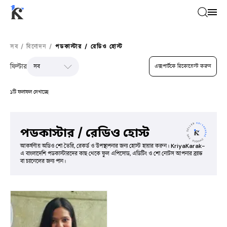
সব
/
বিনোদন
/
পডকাস্টার / রেডিও হোস্ট
ফিল্টার
এক্সপার্টকে রিকোয়েস্ট করুন
১টি ফলাফল দেখাচ্ছে
পডকাস্টার / রেডিও হোস্ট
আকর্ষণীয় অডিও শো তৈরি, রেকর্ড ও উপস্থাপনার জন্য হোস্ট হায়ার করুন। KriyaKarak-
এ বাংলাদেশি পডকাস্টারদের কাছ থেকে ফুল এপিসোড, এডিটিং ও শো নোটস আপনার ব্র্যান্ড
বা চ্যানেলের জন্য পান।