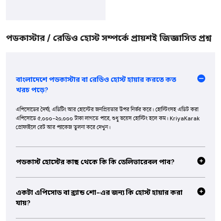
পডকাস্টার / রেডিও হোস্ট সম্পর্কে প্রায়শই জিজ্ঞাসিত প্রশ্ন
বাংলাদেশে পডকাস্টার বা রেডিও হোস্ট হায়ার করতে কত
খরচ পড়ে?
এপিসোডের দৈর্ঘ্য, এডিটিং আর হোস্টের জনপ্রিয়তার উপর নির্ভর করে। হোস্টিংসহ এডিট করা
এপিসোডে ৫,০০০-২০,০০০ টাকা লাগতে পারে, শুধু ভয়েস হোস্টিং হলে কম। KriyaKarak
প্রোফাইলে রেট আর প্যাকেজ তুলনা করে দেখুন।
পডকাস্ট হোস্টের কাছ থেকে কি কি ডেলিভারেবল পাব?
সাধারণত সম্পূর্ণ রেকর্ড করা এপিসোড, এডিট করা অডিও, ইন্ট্রো/আউট্রো আর শো নোটস পাবেন।
কেউ কেউ গেস্ট ম্যানেজমেন্ট আর পাবলিশিংও করে দেন। বুক করার আগে ডেলিভারেবল আর
একটা এপিসোড বা ব্র্যান্ড শো-এর জন্য কি হোস্ট হায়ার করা
ফরম্যাট ঠিক করে নিন।
যায়?