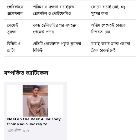
ভেরিফাইড
পরিচয় ও দক্ষতা যাচাইকৃত
কোনো যাচাই নেই, শুধু
প্রফেশনাল
প্রোফাইল ও পোর্টফোলিও
মুখের কথা
পেমেন্ট
কাজ ডেলিভারির পর এসক্রো
অগ্রিম পেমেন্টে কোনো
সুরক্ষা
পেমেন্ট প্রদান
নিশ্চয়তা নেই
রিভিউ ও
প্রতিটি প্রোফাইলে প্রকৃত ক্লায়েন্ট
যাচাই করার মতো কোনো
রেটিং
রিভিউ
ট্র্যাক রেকর্ড নেই
সম্পর্কিত আর্টিকেল
Neel on the Reel: A Journey
from Radio Jockey to
Versatile Entertainer
২১শে এপ্রিল, ২০২৬