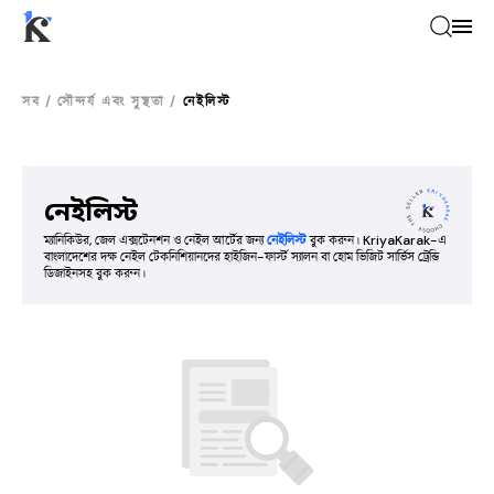
সব
/
সৌন্দর্য এবং সুস্থতা
/
নেইলিস্ট
নেইলিস্ট
ম্যানিকিউর, জেল এক্সটেনশন ও নেইল আর্টের জন্য
নেইলিস্ট
বুক করুন। KriyaKarak-এ
বাংলাদেশের দক্ষ নেইল টেকনিশিয়ানদের হাইজিন-ফার্স্ট স্যালন বা হোম ভিজিট সার্ভিস ট্রেন্ডি
ডিজাইনসহ বুক করুন।