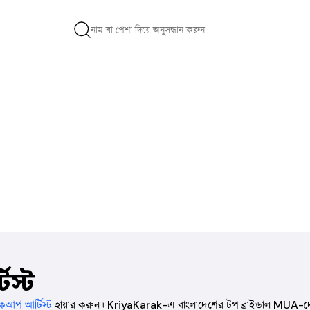
স্ট
েকআপ আর্টিস্ট
হায়ার করুন। KriyaKarak-এ বাংলাদেশের টপ ব্রাইডাল MUA-দের রি