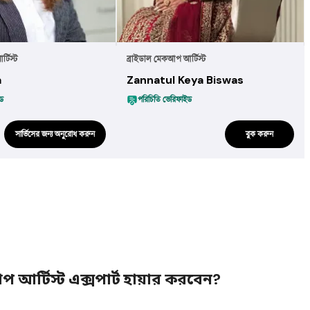
্টিস্ট
ব্রাইডাল মেকআপ আর্টিস্ট
a
Zannatul Keya Biswas
ইড
পরিচিতি ভেরিফাইড
সার্ভিসের জন্য অনুরোধ করুন
বুক করুন
আর্টিস্ট এক্সপার্ট হায়ার করবেন?