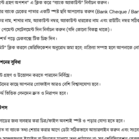
ন্ট গ্রহণ অপশন” এ ক্লিক করে “ব্যাংক অ্যাকাউন্ট” নির্বাচন করুন।
র ব্যাংক চেকের পাতার একটি স্পষ্ট ছবি আপলোড করুন (Bank Cheque / B
কের নাম, শাখার নাম, অ্যাকাউন্ট নম্বর, অ্যাকাউন্ট ধারকের নাম এবং রাউটিং নম্বর স
পেমেন্ট সেটেলমেন্ট দিন নির্বাচন করুন (যদি কোনো বিকল্প থাকে)।
 শর্ত পড়ে চেকবক্সে টিক চিহ্ন দিন।
িট” ক্লিক করলে ভেরিফিকেশন অনুরোধ জমা হবে; প্রক্রিয়া সম্পন্ন হলে আপনাকে নো
শনের সুবিধা
্ট গ্রহণ ও উত্তোলন করতে পারবেন নির্বিঘ্নে।
়েন্টদের কাছে আপনার প্রোফাইল আরও বেশি বিশ্বাসযোগ্য হবে।
াটফর্ম ভিত্তিক লেনদেন দ্রুত ও নিরাপদ হবে।
 টিপস
ের জন্য ব্যবহার করা চিত্র/ফাইল অবশ্যই স্পষ্ট ও পড়ার যোগ্য হতে হবে।
তিগত বা ব্যাংক তথ্য শেয়ার করার আগে ডেটা সঠিকভাবে আন্ডারলাইন করুন এবং সং
সন্দেহজনক ইমেইল বা লিংকের মাধ্যমে তথ্য পাঠাবেন না; সব ভেরিফিকেশন কেবল অ্