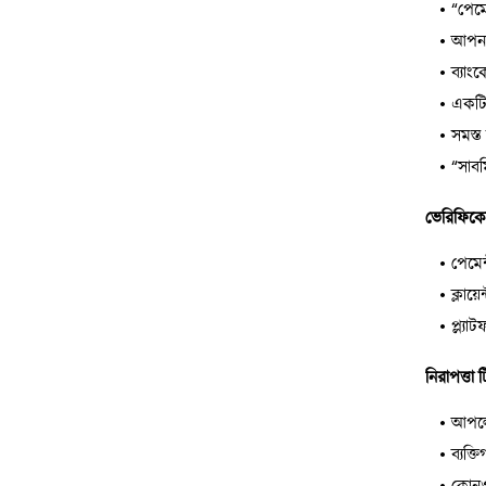
“পেমে
আপনা
ব্যাং
একটি 
সমস্ত
“সাবম
ভেরিফিকে
পেমেন
ক্লায
প্ল্য
নিরাপত্তা
আপলোড
ব্যক্
কোনও 