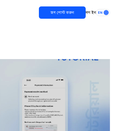
জব পোস্ট করুন
লগ ইন
EN