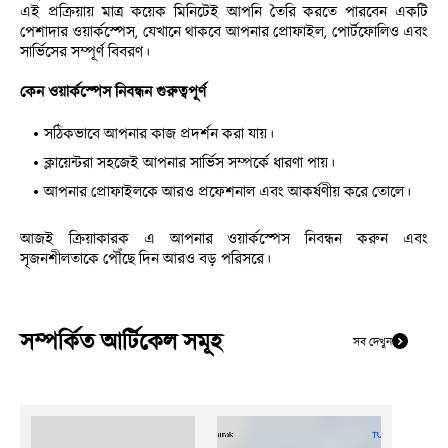
এই প্রক্রিয়ায় মাত্র কয়েক মিনিটেই আপনি তৈরি করতে পারবেন একটি 
পেশাদার ওয়ার্কস্পেস, যেখানে থাকবে আপনার প্রোফাইল, পোর্টফোলিও এবং 
সার্ভিসের সম্পূর্ণ বিবরণ।
কেন ওয়ার্কস্পেস নিবন্ধন গুরুত্বপূর্ণ
সঠিকভাবে আপনার কাজ প্রদর্শন করা যায়।
ক্লায়েন্টরা সহজেই আপনার সার্ভিস সম্পর্কে ধারণা পায়।
আপনার প্রোফাইলকে আরও প্রফেশনাল এবং আকর্ষণীয় করে তোলে।
আজই ক্রিয়াকারক এ আপনার ওয়ার্কস্পেস নিবন্ধন করুন এবং 
সৃজনশীলতাকে পৌঁছে দিন আরও বড় পরিসরে।
সম্পর্কিত আর্টিকেল সমূহ
সব দেখুন