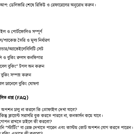
আপ: ডেলিভারি শেষে রিভিউ ও রেফারেলের অনুরোধ করুন।
াইল ও পোর্টফোলিও সম্পূর্ণ
িস/প্যাকেজ তৈরি ও মূল্য নির্ধারণ
লেন্ডার/অ্যাভেইলেবিলিটি সেট
সি ও বুকিং রুলস কনফিগার
াবেল বুকিং” টগল অন করুন 
ট বুকিং সম্পন্ন করুন
যাল চ্যানেলে বুকিং ঘোষণা
াসিত প্রশ্ন (FAQ)
ুকিং অপশন চালু না করলে কি প্রোফাইল দেখা যাবে?
াঁ, কিন্তু ক্লায়েন্ট সরাসরি বুক করতে পারবে না, কনভার্সন কমে যাবে।
ূল্য গোপন রাখতে চাইলে কী করবো?
নি “স্টার্টিং” বা রেঞ্জ দেখাতে পারেন এবং কাস্টম কোট অপশন যোগ করতে পারেন।
াবল বুকিং এড়াতে কী করবো?