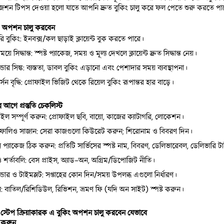
জেশন টিপস দেওয়া হলো যাতে আপনি দ্রুত বুকিং চালু করে ফল পেতে শুরু করতে পা
ং অপশন চালু করবেন
ি বুকিং: ইনবক্স/কল ছাড়াই ক্লায়েন্ট বুক করতে পারে।
়ে সিদ্ধান্ত: স্পষ্ট প্যাকেজ, সময় ও মূল্য দেখলে ক্লায়েন্ট দ্রুত সিদ্ধান্ত নেয়।
েন্ডার সিঙ্ক: ব্যস্ততা, ডাবল বুকিং এড়ানো এবং পেশাদার সময় ব্যবস্থাপনা।
্সন বৃদ্ধি: প্রোফাইল ভিজিট থেকে রিয়েল বুকিং রূপান্তর হার বাড়ে।
র আগে প্রস্তুতি চেকলিস্ট
াইল সম্পূর্ণ করুন: প্রোফাইল ছবি, বায়ো, কাজের ক্যাটাগরি, লোকেশন।
টফোলিও সাজান: সেরা কাজগুলো কিউরেট করুন; শিরোনাম ও বিবরণ দিন।
িস প্যাকেজ ঠিক করুন: প্রতিটি সার্ভিসের স্পষ্ট নাম, বিবরণ, ডেলিভারেবল, ডেলিভারি 
 ও শর্তাবলি: বেস প্রাইস, অ্যাড-অন, অগ্রিম/ডিপোজিট নীতি।
েন্ডার ও টাইমস্লট: সপ্তাহের কোন দিন/সময় উপলব্ধ এগুলো নির্ধারণ।
: বাতিল/রিশিডিউল, রিভিশন, ভ্রমণ ফি (যদি অন সাইট) স্পষ্ট করুন।
 স্টেপ ক্রিয়াকারক এ বুকিং অপশন চালু করবেন যেভাবে
 করুন