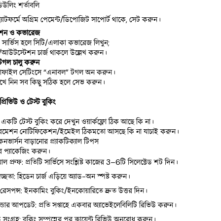
িউলিং শর্তাবলি
্ল্যাটফর্মে অগ্রিম পেমেন্ট/ডিপোজিট সাপোর্ট থাকে, সেট করুন।
শন ও কভারেজ
সার্ভিস হলে সিটি/এলাকা কভারেজ লিখুন;
ি/আউটস্টেশন চার্জ থাকলে উল্লেখ করুন।
টগল চালু করুন
প্রোফাইল সেটিংসে “এনাবল” টগল অন করুন।
দেখে নিন সব কিছু সঠিক হলে সেভ করুন।
প্রিভিউ ও টেস্ট বুকিং
একটি টেস্ট বুকিং করে দেখুন ওয়ার্কফ্লো ঠিক আছে কি না।
রমেশন নোটিফিকেশন/ইমেইল ঠিকমতো আসছে কি না যাচাই করুন।
নভার্সন বাড়ানোর প্র্যাকটিক্যাল টিপস
ার প্যাকেজিং করুন।
য়াল প্রুফ: প্রতিটি সার্ভিসে সংশ্লিষ্ট কাজের 3–6টি সিলেক্টেড শট দিন।
স্বচ্ছতা: হিডেন চার্জ এড়িয়ে অ্যাড-অন স্পষ্ট করুন।
 রেসপন্স: ইনকামিং বুকিং/ইনকোয়ারিতে দ্রুত উত্তর দিন।
েন্ডার আপডেট: প্রতি সপ্তাহে একবার অ্যাভেইলেবিলিটি রিভিউ করুন।
 সংগ্রহ: বুকিং সম্পন্নের পর ক্লায়েন্ট রিভিউ অনুরোধ করুন।