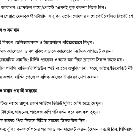
 অ্যাকশন: প্রোফাইল বায়ো/পোস্টে “এখনই বুক করুন” লিংক দিন।
াল শেয়ার: ফেসবুক/ইন্সটাগ্রাম এ বুকিং ওপেন ঘোষণার সাথে পোর্টফোলিও স্নিপেট শ
ুল ও সমাধান
্ট বিবরণ: ডেলিভারেবলস ও টাইমলাইন পরিষ্কারভাবে লিখুন।
মিত ক্যালেন্ডার: ডাবল বুকিং এড়াতে ক্যালেন্ডার নিয়মিত আপডেট করুন।
েনেরিক প্রাইসিং: নির্দিষ্ট প্যাকেজ ও অ্যাড অন দিলে ক্লায়েন্ট সিদ্ধান্ত সহজ হয়।
ল পলিসি: বাতিল/রিশিডিউল স্পষ্ট না হলে অসুবিধা হয়। সাথে, অগ্রিম/ডিপোজিট নীত
ের অভাব: সার্ভিস পেজে প্রাসঙ্গিক কাজের উদাহরণ যোগ করুন।
ইভ করার পর কী করবেন
টিক্স নজরে রাখুন: কোন সার্ভিসে ভিজিট/বুকিং বেশি হচ্ছে দেখুন।
: টাইটেল, থাম্বনেল, প্যাকেজ কপি পরিবর্তন করে ফলাফল তুলুন।
াল অফার: পিক সিজনে সীমিত সময়ের ডিসকাউন্ট দিন।
সেল: বুকিং কনফার্মেশনের পর অ্যাড অন সাজেস্ট করুন (যেমন এক্সট্রা রিল, প্রিমিয়াম