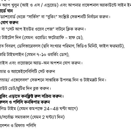
ক অ্যাপ খুলুন (আই ও এস / এন্ড্রয়েড) এবং আপনার প্রফেশনাল অ্যাকাউন্টে সাইন 
র্ডে যান
্যাশবোর্ড থেকে “সার্ভিস” বা “বুকিং” সংশ্লিষ্ট সেকশনটি নির্বাচন করুন।
স যোগ করুন
 বা “সেট আপ ইয়উর ওয়েব পেজ” বাটনে ক্লিক করুন।
িস টাইটেল দিন (যেমন: ওয়েডিং ফটোগ্রাফি - হাফ ডে),
ারিত বিবরণ, ডেলিভারেবলস (ছবি সংখ্যার পরিমাণ, ভিডিও মিনিট, ফাইল ফরম্যাট),
ভারি টাইমলাইন (যেমন ৭-১০ ওয়র্কিং ডেস),
প্রাইস এবং প্রয়োজনে অ্যাড-অন অপশন যোগ করুন।
েন্ডার ও অ্যাভেইলেবিলিটি সেট করুন
লেন্ডার/ এভেলেবল” সেকশনে সাপ্তাহিক উপলব্ধ দিন ও টাইমস্লট দিন।
াকআউট ডেট/ছুটির দিন ব্লক করুন।
ুকিং এড়াতে কনফ্লিক্ট রুল সক্রিয় করুন।
 রুলস ও পলিসি কনফিগার করুন
ং লিড টাইম (যেমন কমপক্ষে 24–48 ঘণ্টা আগে)
িম্ন/সর্বোচ্চ সময়কাল (যেমন 2 ঘন্টা/1 দিন)
্সেলেশন ও রিফান্ড পলিসি