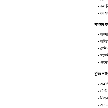
কল টু
সোশ্য
সাধারণ ভ
অস্পষ
অনিয়
বেশি জ
সহনশী
প্রুফ
বুকিং লা
এনালি
টেস্ট
সিজন
ক্রস 