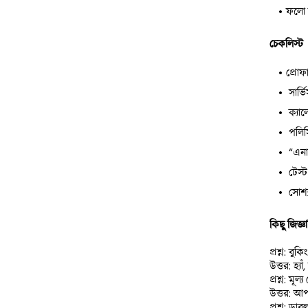
ফলো 
চেকলিস্ট
প্রোফ
 সার্ভ
 ক্যা
 পলি
 “এন
 টেস্
 সোশ্
কিছু জিজ্ঞ
প্রশ্ন: ব
উত্তর: হ্য
প্রশ্ন: ম
উত্তর: আপ
প্রশ্ন: ড