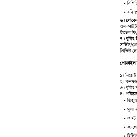
রিশিড
যদি প
৬। লোকে
অন-সাইট 
ট্রাভেল ফ
৭। বুকিং 
সার্ভিস/
প্রিভিউ 
প্রোফাইল 
১। নিজেই 
২। কনফা
৩। বুকিং ক
৪। পরিষ্ক
ভিজ্যু
মূল্য 
ফাস্ট
ক্যাল
রিভিউ