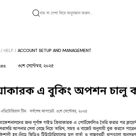
/
HELP
/
ACCOUNT SETUP AND MANAGEMENT
kes
৩শে সেপ্টেম্বর, ২০২৫
িয়াকারক এ বুকিং অপশন চালু
ক এডিটোরিয়াল টিম
· সর্বশেষ আপডেট: ৩শে সেপ্টেম্বর, ২০২৫
ভ প্রফেশনালদের জন্য পূর্ণাঙ্গ গাইড ক্রিয়াকারক এ পোর্টফোলিও তৈরি করার পর ক্লায়েন
টরা সরাসরি আপনার সেবা বেছে নিয়ে তারিখ, সময় ও বাজেট অনুযায়ী বুক করতে প
িশালী হয়।নিচে ভিডিও টিউটোরিয়ালের মূল বার্তা ও বাস্তবধর্মী ধাপগুলো অনুস