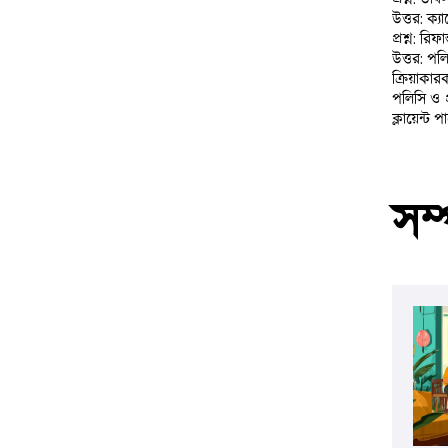
উত্তর: ক্য
প্রশ্ন: রি
উত্তর: পল
ক্রিয়াকার
পলিসি ও 
ক্লায়েন্ট 
সম্