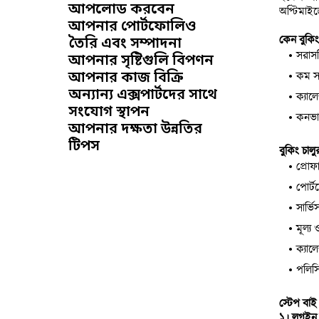
আপলোড করবেন
অপ্টিমাই
আপনার পোর্টফোলিও
কেন বুকি
তৈরি এবং সম্পাদনা
সরাসর
আপনার সৃষ্টিগুলি বিপণন
আপনার কাজ বিক্রি
কম সময
অন্যান্য এক্সপার্টদের সাথে
ক্যাল
সংযোগ স্থাপন
কনভার
আপনার দক্ষতা উন্নতির
টিপস
বুকিং চালু
প্রোফ
পোর্
সার্ভ
মূল্য
ক্যাল
পলিসি
স্টেপ বাই
১। লগইন