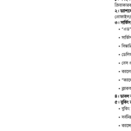
ক্রিয়াকার
২। ড্যাশবো
প্রোফাইল/ড
৩। সার্ভি
“এড”
সার্ভ
বিস্ত
ডেলি
বেস 
ক্যাল
“ক্যা
ব্ল্য
৪। ডাবল ব
৫। বুকিং
বুকি
সর্বন
ক্যান