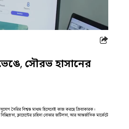
মা ভেঙে, সৌরভ হাসানের
সুযোগ তৈরির বিশ্বস্ত মাধ্যম হিসেবেই কাজ করছে ক্রিয়াকারক।
িন্নতা, ক্লায়েন্টের চাহিদা বোঝার জটিলতা, আর আন্তর্জাতিক মার্কেটে 