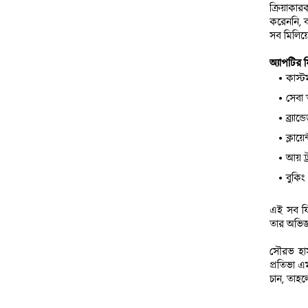
ক্রিয়াকার
করেননি, ব
সব মিলিয়
অ্যাপটির
কাস্ট
সেবা 
ব্র্য
ক্লায়
আয় ট্র
বুকিং
এই সব ফিচ
তার অভিজ্ঞ
সৌরভ হাসা
প্রতিভা এ
চান, তাহল