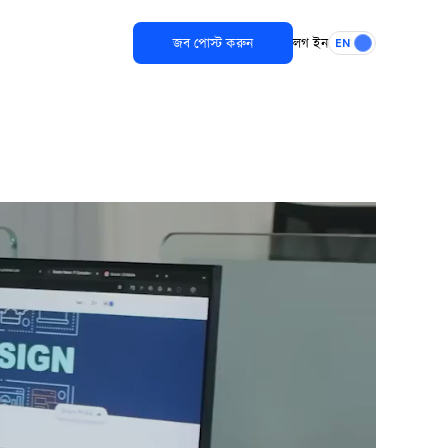
জব পোস্ট করুন
লগ ইন
EN