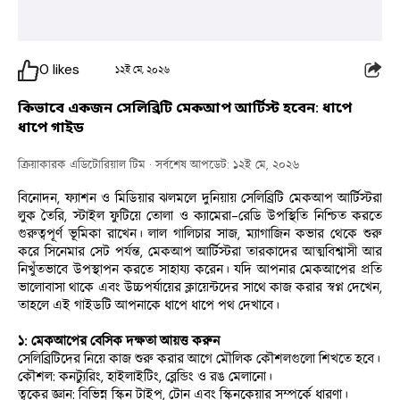
0
likes
১২ই মে, ২০২৬
কিভাবে একজন সেলিব্রিটি মেকআপ আর্টিস্ট হবেন: ধাপে
ধাপে গাইড
ক্রিয়াকারক এডিটোরিয়াল টিম
· সর্বশেষ আপডেট: ১২ই মে, ২০২৬
বিনোদন, ফ্যাশন ও মিডিয়ার ঝলমলে দুনিয়ায় সেলিব্রিটি মেকআপ আর্টিস্টরা 
লুক তৈরি, স্টাইল ফুটিয়ে তোলা ও ক্যামেরা-রেডি উপস্থিতি নিশ্চিত করতে 
গুরুত্বপূর্ণ ভূমিকা রাখেন। লাল গালিচার সাজ, ম্যাগাজিন কভার থেকে শুরু 
করে সিনেমার সেট পর্যন্ত, মেকআপ আর্টিস্টরা তারকাদের আত্মবিশ্বাসী আর 
নিখুঁতভাবে উপস্থাপন করতে সাহায্য করেন। যদি আপনার মেকআপের প্রতি 
ভালোবাসা থাকে এবং উচ্চপর্যায়ের ক্লায়েন্টদের সাথে কাজ করার স্বপ্ন দেখেন, 
তাহলে এই গাইডটি আপনাকে ধাপে ধাপে পথ দেখাবে।
১: মেকআপের বেসিক দক্ষতা আয়ত্ত করুন
সেলিব্রিটিদের নিয়ে কাজ শুরু করার আগে মৌলিক কৌশলগুলো শিখতে হবে।
কৌশল: কনট্যুরিং, হাইলাইটিং, ব্লেন্ডিং ও রঙ মেলানো।
ত্বকের জ্ঞান: বিভিন্ন স্কিন টাইপ, টোন এবং স্কিনকেয়ার সম্পর্কে ধারণা।