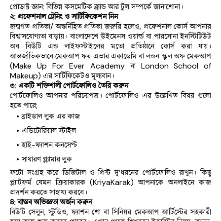
প্রোডাক্ট জ্ঞান: বিভিন্ন কসমেটিক ব্র্যান্ড আর টুল সম্পর্কে জানাশোনা।
২: প্রফেশনাল ট্রেনিং ও সার্টিফিকেশন নিন
জন্মগত প্রতিভা/ অন্তর্নিহিত প্রতিভা জরুরি হলেও, প্রফেশনাল কোর্স আপনার 
বিশ্বাসযোগ্যতা বাড়ায়। বাংলাদেশে উইমেনস ওয়ার্ল্ড বা পারসোনা ইনস্টিটিউট 
অব বিউটি এন্ড লাইফস্টাইলের মতো প্রতিষ্ঠানে কোর্স করা যায়। 
আন্তর্জাতিকভাবে মেকআপ ফর এভার একাডেমি বা লন্ডন স্কুল অফ মেকআপ 
(Make Up For Ever Academy বা London School of 
Makeup) এর সার্টিফিকেটও মূল্যবান।
৩: একটি শক্তিশালী পোর্টফোলিও তৈরি করুন
পোর্টফোলিও আপনার পরিচয়পত্র। পোর্টফোলিও এর উল্লেখিত বিষয় গুলো 
হতে পারে;
ব্রাইডাল লুক এর কাজ
এডিটোরিয়াল স্টাইল
হাই-ফ্যাশন কনসেপ্ট
সাধারণ গ্ল্যামার লুক
ফটো সংগ্রহ করে ডিজিটাল ও প্রিন্ট দু’ধরনের পোর্টফোলিও রাখুন। কিছু 
প্ল্যাটফর্ম যেমন ক্রিয়াকারক (KriyaKarak) আপনাকে অনলাইনে কাজ 
প্রদর্শন করতে সাহায্য করবে।
৪: বাস্তব অভিজ্ঞতা অর্জন করুন
বিউটি সেলুন, স্টুডিও, ফ্যাশন শো বা সিনিয়র মেকআপ আর্টিস্টের সহকারী 