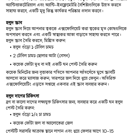
অ্যান্টিব্যাকটেরিয়াল এবং অ্যান্টি-ইনফ্লেমেটরি বৈশিষ্ট্যগুলিকে উন্নত করতে 
সাহায্য করবে, একটি মৃদু কিন্তু কার্যকর পরিষ্কার প্রদান করবে।
হলুদ স্ক্রাব
হলুদ স্ক্রাব দিয়ে আপনার ত্বককে এক্সফোলিয়েট করা ত্বকের মৃত কোষগুলিকে 
অপসারণ করতে এবং একটি স্বাস্থ্যকর আভা বাড়াতে সাহায্য করতে পারে। 
হলুদ স্ক্রাব তৈরি করতে, মিশ্রিত করুন:
হলুদ গুঁড়ো ১ টেবিল চামচ
2 টেবিল চামচ ছোলার আটা (বেসন)
কয়েক ফোঁটা দুধ বা দই একটি ঘন পেস্ট তৈরি করুন
কয়েক মিনিটের জন্য বৃত্তাকার গতিতে আপনার স্যাঁতসেঁতে মুখে স্ক্রাবটি 
আলতো করে ম্যাসাজ করুন, তারপরে জল দিয়ে ধুয়ে ফেলুন। অতিরিক্ত 
এক্সফোলিয়েটিং এড়াতে সপ্তাহে একবার এই স্ক্রাব ব্যবহার করুন।
হলুদ দাগের চিকিৎসা
ব্রণ বা কালো দাগের লক্ষ্যযুক্ত চিকিত্সার জন্য, ব্যবহার করে একটি ঘন হলুদ 
পেস্ট তৈরি করুন:
হলুদ গুঁড়ো ১/২ চা চামচ
কয়েক ফোঁটা জল বা অ্যালোভেরা জেল
পেস্টটি সরাসরি আক্রান্ত স্থানে লাগান এবং ধুয়ে ফেলার আগে 10-15 