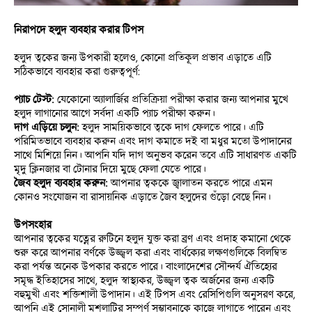
নিরাপদে হলুদ ব্যবহার করার টিপস
হলুদ ত্বকের জন্য উপকারী হলেও, কোনো প্রতিকূল প্রভাব এড়াতে এটি 
সঠিকভাবে ব্যবহার করা গুরুত্বপূর্ণ:
প্যাচ টেস্ট:
 যেকোনো অ্যালার্জির প্রতিক্রিয়া পরীক্ষা করার জন্য আপনার মুখে 
হলুদ লাগানোর আগে সর্বদা একটি প্যাচ পরীক্ষা করুন।
দাগ এড়িয়ে চলুন: 
হলুদ সাময়িকভাবে ত্বকে দাগ ফেলতে পারে। এটি 
পরিমিতভাবে ব্যবহার করুন এবং দাগ কমাতে দই বা মধুর মতো উপাদানের 
সাথে মিশিয়ে নিন। আপনি যদি দাগ অনুভব করেন তবে এটি সাধারণত একটি 
মৃদু ক্লিনজার বা টোনার দিয়ে মুছে ফেলা যেতে পারে।
জৈব হলুদ ব্যবহার করুন: 
আপনার ত্বককে জ্বালাতন করতে পারে এমন 
কোনও সংযোজন বা রাসায়নিক এড়াতে জৈব হলুদের গুঁড়ো বেছে নিন।
উপসংহার
আপনার ত্বকের যত্নের রুটিনে হলুদ যুক্ত করা ব্রণ এবং প্রদাহ কমানো থেকে 
শুরু করে আপনার বর্ণকে উজ্জ্বল করা এবং বার্ধক্যের লক্ষণগুলিকে বিলম্বিত 
করা পর্যন্ত অনেক উপকার করতে পারে। বাংলাদেশের সৌন্দর্য ঐতিহ্যের 
সমৃদ্ধ ইতিহাসের সাথে, হলুদ স্বাস্থ্যকর, উজ্জ্বল ত্বক অর্জনের জন্য একটি 
বহুমুখী এবং শক্তিশালী উপাদান। এই টিপস এবং রেসিপিগুলি অনুসরণ করে, 
আপনি এই সোনালী মশলাটির সম্পূর্ণ সম্ভাবনাকে কাজে লাগাতে পারেন এবং 