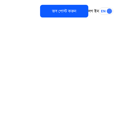
জব পোস্ট করুন
লগ ইন
EN