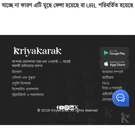
যাচ্ছে না কারণ এটি মুছে ফেলা হয়েছে বা URL পরিবর্তিত হয়েছে
আপনার প্রফেশনাল যাত্রা শুরু এখানেই — আজই
অ্যাপটি ডাউনলোড করুন!
বিনোদন
আমাদের সম্পর্কে
সৌন্দর্য এবং সুস্থতা
আর্টিকেল
FAQ
প্রযুক্তি বিশেষজ্ঞ
নিয়ম ও শর্তাবলী
বিশেষায়িত প্রফেশনাল
প্রাইভেসি পলিসি
স্ট্র্যাটেজিস্ট ও পরামর্শদাতা
যোগাযোগ
©
2026
KriyaKarak. All rights reserved