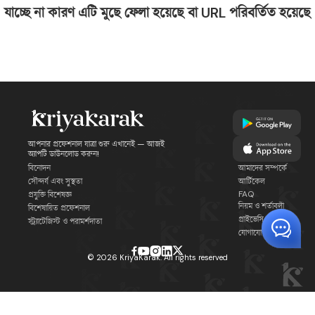
যাচ্ছে না কারণ এটি মুছে ফেলা হয়েছে বা URL পরিবর্তিত হয়েছে
আপনার প্রফেশনাল যাত্রা শুরু এখানেই — আজই
অ্যাপটি ডাউনলোড করুন!
বিনোদন
আমাদের সম্পর্কে
সৌন্দর্য এবং সুস্থতা
আর্টিকেল
FAQ
প্রযুক্তি বিশেষজ্ঞ
নিয়ম ও শর্তাবলী
বিশেষায়িত প্রফেশনাল
প্রাইভেসি পলিসি
স্ট্র্যাটেজিস্ট ও পরামর্শদাতা
যোগাযোগ
©
2026
KriyaKarak. All rights reserved