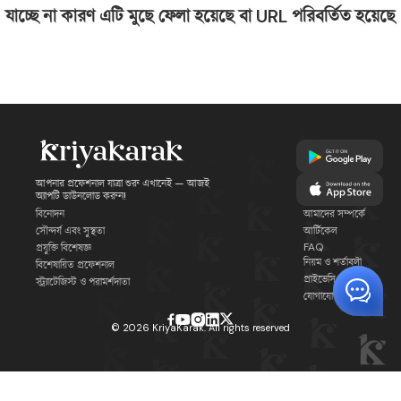
যাচ্ছে না কারণ এটি মুছে ফেলা হয়েছে বা URL পরিবর্তিত হয়েছে
আপনার প্রফেশনাল যাত্রা শুরু এখানেই — আজই
অ্যাপটি ডাউনলোড করুন!
বিনোদন
আমাদের সম্পর্কে
সৌন্দর্য এবং সুস্থতা
আর্টিকেল
FAQ
প্রযুক্তি বিশেষজ্ঞ
নিয়ম ও শর্তাবলী
বিশেষায়িত প্রফেশনাল
প্রাইভেসি পলিসি
স্ট্র্যাটেজিস্ট ও পরামর্শদাতা
যোগাযোগ
©
2026
KriyaKarak. All rights reserved