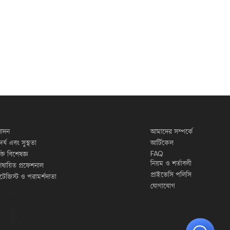
োদন
আমাদের সম্পর্কে
দর্য এবং সুস্থতা
আর্টিকেল
FAQ
ুক্তি বিশেষজ্ঞ
নিয়ম ও শর্তাবলী
েষায়িত প্রফেশনাল
প্রাইভেসি পলিসি
র্যাটেজিস্ট ও পরামর্শদাতা
যোগাযোগ