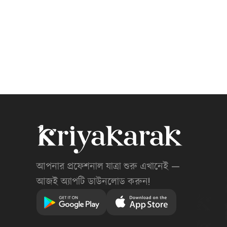
আপনার প্রফেশনাল যাত্রা শুরু এখানেই —
আজই অ্যাপটি ডাউনলোড করুন!