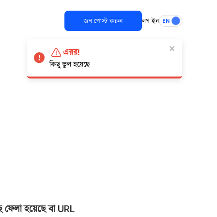
জব পোস্ট করুন
লগ ইন
EN
এরর!
কিছু ভুল হয়েছে
ছে ফেলা হয়েছে বা URL