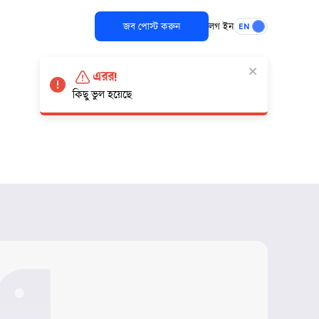
জব পোস্ট করুন
লগ ইন
EN
এরর!
কিছু ভুল হয়েছে