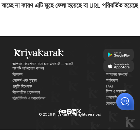
যাচ্ছে না কারণ এটি মুছে ফেলা হয়েছে বা URL পরিবর্তিত হয়েছে
আপনার প্রফেশনাল যাত্রা শুরু এখানেই — আজই
অ্যাপটি ডাউনলোড করুন!
বিনোদন
আমাদের সম্পর্কে
সৌন্দর্য এবং সুস্থতা
আর্টিকেল
FAQ
প্রযুক্তি বিশেষজ্ঞ
নিয়ম ও শর্তাবলী
বিশেষায়িত প্রফেশনাল
প্রাইভেসি পলিসি
স্ট্র্যাটেজিস্ট ও পরামর্শদাতা
যোগাযোগ
©
2026
KriyaKarak. All rights reserved