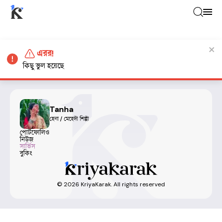
এরর!
কিছু ভুল হয়েছে
Tanha
হেনা / মেহেদী শিল্পী
পোর্টফোলিও
নিউজ
সার্ভিস
বুকিং
©
2026
KriyaKarak. All rights reserved