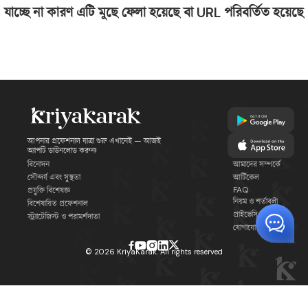
যাচ্ছে না কারণ এটি মুছে ফেলা হয়েছে বা URL পরিবর্তিত হয়েছে
আপনার প্রফেশনাল যাত্রা শুরু এখানেই — আজই
অ্যাপটি ডাউনলোড করুন!
বিনোদন
আমাদের সম্পর্কে
সৌন্দর্য এবং সুস্থতা
আর্টিকেল
FAQ
প্রযুক্তি বিশেষজ্ঞ
নিয়ম ও শর্তাবলী
বিশেষায়িত প্রফেশনাল
প্রাইভেসি পলিসি
স্ট্র্যাটেজিস্ট ও পরামর্শদাতা
যোগাযোগ
©
2026
KriyaKarak. All rights reserved