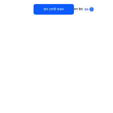
জব পোস্ট করুন
লগ ইন
EN