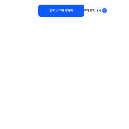
জব পোস্ট করুন
লগ ইন
EN