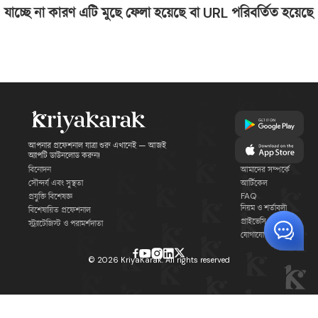
যাচ্ছে না কারণ এটি মুছে ফেলা হয়েছে বা URL পরিবর্তিত হয়েছে
আপনার প্রফেশনাল যাত্রা শুরু এখানেই — আজই
অ্যাপটি ডাউনলোড করুন!
বিনোদন
আমাদের সম্পর্কে
সৌন্দর্য এবং সুস্থতা
আর্টিকেল
FAQ
প্রযুক্তি বিশেষজ্ঞ
নিয়ম ও শর্তাবলী
বিশেষায়িত প্রফেশনাল
প্রাইভেসি পলিসি
স্ট্র্যাটেজিস্ট ও পরামর্শদাতা
যোগাযোগ
©
2026
KriyaKarak. All rights reserved