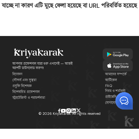
যাচ্ছে না কারণ এটি মুছে ফেলা হয়েছে বা URL পরিবর্তিত হয়েছে
আপনার প্রফেশনাল যাত্রা শুরু এখানেই — আজই
অ্যাপটি ডাউনলোড করুন!
বিনোদন
আমাদের সম্পর্কে
সৌন্দর্য এবং সুস্থতা
আর্টিকেল
FAQ
প্রযুক্তি বিশেষজ্ঞ
নিয়ম ও শর্তাবলী
বিশেষায়িত প্রফেশনাল
প্রাইভেসি পলিসি
স্ট্র্যাটেজিস্ট ও পরামর্শদাতা
যোগাযোগ
©
2026
KriyaKarak. All rights reserved