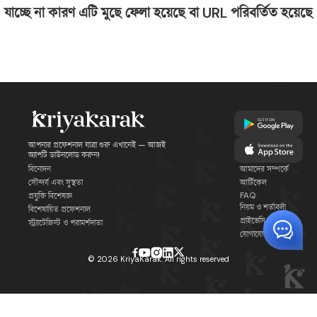
যাচ্ছে না কারণ এটি মুছে ফেলা হয়েছে বা URL পরিবর্তিত হয়েছে
আপনার প্রফেশনাল যাত্রা শুরু এখানেই — আজই
অ্যাপটি ডাউনলোড করুন!
বিনোদন
আমাদের সম্পর্কে
সৌন্দর্য এবং সুস্থতা
আর্টিকেল
FAQ
প্রযুক্তি বিশেষজ্ঞ
নিয়ম ও শর্তাবলী
বিশেষায়িত প্রফেশনাল
প্রাইভেসি পলিসি
স্ট্র্যাটেজিস্ট ও পরামর্শদাতা
যোগাযোগ
©
2026
KriyaKarak. All rights reserved