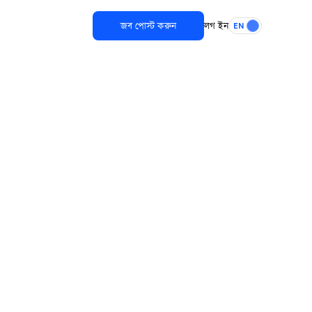
জব পোস্ট করুন
লগ ইন
EN